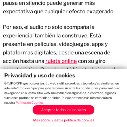
pausa en silencio puede generar más
expectativa que cualquier efecto exagerado.
Por eso, el audio no solo acompaña la
experiencia: también la construye. Está
presente en películas, videojuegos, apps y
plataformas digitales, desde una escena de
acción hasta una
ruleta online
con su giro
característico. Cuando está bien trabajado, el
Privacidad y uso de cookies
sonido ayuda a que todo se sienta más vivo, más
GRUPORPP gestiona este sitio web y utiliza cookies y tecnologías similares (en
claro y más emocionante.
adelante “Cookies”) propias y de terceros. Acepte las condiciones para continuar
navegando en nuestro sitio web sin restricción alguna; de lo contrario, algunas
funciones podrían no estar disponibles. Puede obtener más información en
nuestra
Política de Cookies
.
Aceptar todas las cookies
El sonido que anticipa el momento
Más sobre nuestra política de cookies
Hay sonidos que nos avisan que algo está por