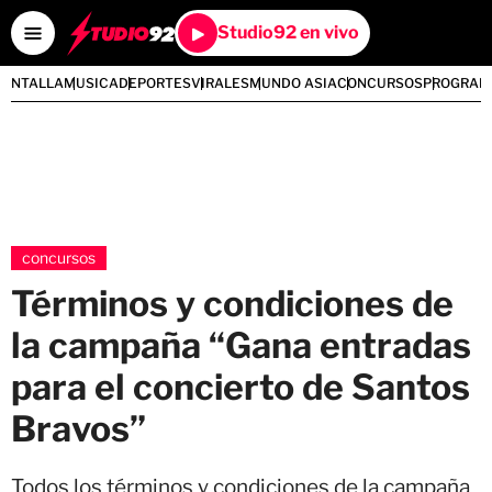
Studio92 en vivo
PANTALLA
MUSICA
DEPORTES
VIRALES
MUNDO ASIA
CONCURSOS
PROGRAM
concursos
Términos y condiciones de
la campaña “Gana entradas
para el concierto de Santos
Bravos”
Todos los términos y condiciones de la campaña