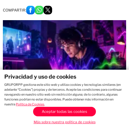
COMPARTIR:
Privacidad y uso de cookies
GRUPORPP gestiona este sitio web y utiliza cookies y tecnologías similares (en
adelante “Cookies”) propias y de terceros. Acepte las condiciones para continuar
Un buen sonido puede cambiarlo todo: desde la emoción de una
navegando en nuestro sitio web sin restricción alguna; de lo contrario, algunas
escena hasta la forma en que vivimos una experiencia digital.
funciones podrían no estar disponibles. Puede obtener más información en
Studio92
nuestra
Política de Cookies
.
Aceptar todas las cookies
Redacción Studio
20 de Julio del 2026 4:00 PM
92
Actualizado el 20 de Julio del 2026 4:00
Más sobre nuestra política de cookies
Tu mundo a tu
PM
manera