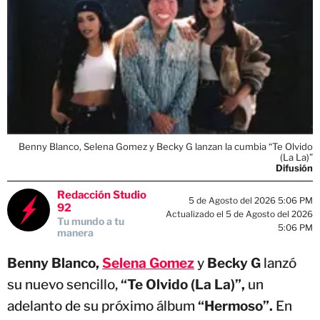
Benny Blanco, Selena Gomez y Becky G lanzan la cumbia “Te Olvido
(La La)”
Difusión
Redacción Studio
5 de Agosto del 2026 5:06 PM
92
Actualizado el 5 de Agosto del 2026
Tu mundo a tu
5:06 PM
manera
Benny Blanco,
Selena Gomez
y
Becky G
lanzó
su nuevo sencillo,
“Te Olvido (La La)”,
un
adelanto de su próximo álbum
“Hermoso”.
En