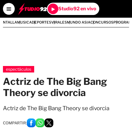
Studio92 en vivo
PANTALLA
MUSICA
DEPORTES
VIRALES
MUNDO ASIA
CONCURSOS
PROGRAM
espectáculos
Actriz de The Big Bang
Theory se divorcia
Actriz de The Big Bang Theory se divorcia
COMPARTIR: