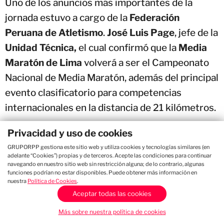
Uno de los anuncios más importantes de la
jornada estuvo a cargo de la
Federación
Peruana de Atletismo
.
José Luis Page
, jefe de la
Unidad Técnica,
el cual confirmó que la
Media
Maratón de Lima
volverá a ser el Campeonato
Nacional de Media Maratón, además del principal
evento clasificatorio para competencias
internacionales en la distancia de 21 kilómetros.
Privacidad y uso de cookies
Asimismo, recordó que el recorrido está
GRUPORPP gestiona este sitio web y utiliza cookies y tecnologías similares (en
homologado por
World Athletics
, permitiendo
adelante “Cookies”) propias y de terceros. Acepte las condiciones para continuar
que las marcas obtenidas otorguen puntaje para
navegando en nuestro sitio web sin restricción alguna; de lo contrario, algunas
funciones podrían no estar disponibles. Puede obtener más información en
el ranking internacional. Como parte de su
nuestra
Política de Cookies
.
compromiso con el desarrollo del alto
Aceptar todas las cookies
rendimiento,
Peru Runners
anunció además un
Más sobre nuestra política de cookies