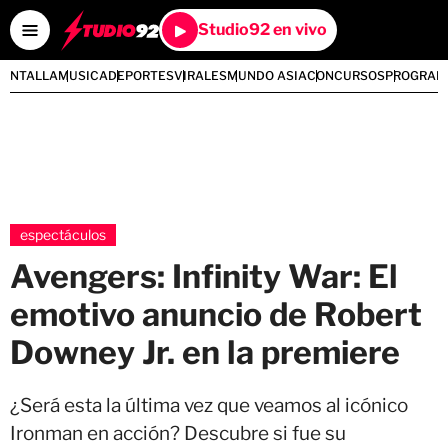
Studio92 en vivo
PANTALLA
MUSICA
DEPORTES
VIRALES
MUNDO ASIA
CONCURSOS
PROGRAM
espectáculos
Avengers: Infinity War: El
emotivo anuncio de Robert
Downey Jr. en la premiere
¿Será esta la última vez que veamos al icónico
Ironman en acción? Descubre si fue su