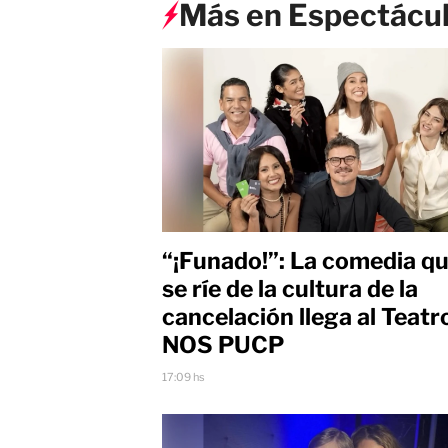
Más en Espectácu
“¡Funado!”: La comedia q
se ríe de la cultura de la
cancelación llega al Teatr
NOS PUCP
17:09 hs