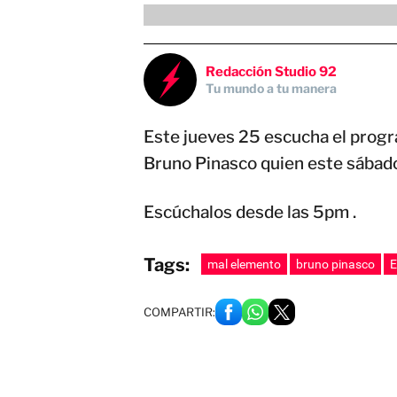
Redacción Studio 92
Tu mundo a tu manera
Este jueves 25 escucha el progr
Bruno Pinasco quien este sábad
Escúchalos desde las 5pm .
Tags:
mal elemento
bruno pinasco
E
COMPARTIR: