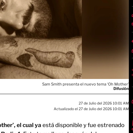
Sam Smith presenta el nuevo tema ‘Oh Mother’
Difusión
27 de Julio del 2026 10:01 AM
Actualizado el 27 de Julio del 2026 10:01 AM
her’, el cual ya
está disponible y fue estrenado