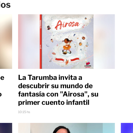
los
ue
La Tarumba invita a
descubrir su mundo de
o
fantasía con "Airosa", su
primer cuento infantil
10:15 hs