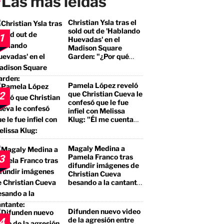
Las más leídas
Christian Ysla tras el
sold out de 'Hablando
1
Huevadas' en el
Madison Square
Garden: "¿Por qué
debería ser distinto?"
Pamela López reveló
que Christian Cueva le
2
confesó que le fue
infiel con Melissa
Klug: "Él me cuenta
que tuvo encuentros
con ella"
Magaly Medina a
Pamela Franco tras
3
difundir imágenes de
Christian Cueva
besando a la cantante:
"No te estás llevando
el premio mayor, sino
a un borracho, a un
Difunden nuevo video
pegalón"
de la agresión entre
4