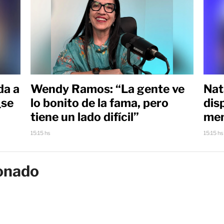
da a
Wendy Ramos: “La gente ve
Nat
¿se
lo bonito de la fama, pero
dis
tiene un lado difícil”
men
15:15 hs
15:15 hs
onado