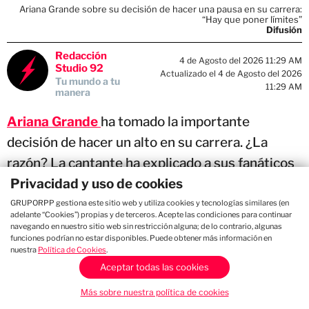
Ariana Grande sobre su decisión de hacer una pausa en su carrera:
“Hay que poner límites”
Difusión
Redacción
4 de Agosto del 2026 11:29 AM
Studio 92
Actualizado el 4 de Agosto del 2026
Tu mundo a tu
11:29 AM
manera
Ariana Grande
ha tomado la importante
decisión de hacer un alto en su carrera. ¿La
razón? La cantante ha explicado a sus fanáticos
que necesita alejarse del ruido mediático y
Privacidad y uso de cookies
comenzar a poner límites.
GRUPORPP gestiona este sitio web y utiliza cookies y tecnologías similares (en
adelante “Cookies”) propias y de terceros. Acepte las condiciones para continuar
navegando en nuestro sitio web sin restricción alguna; de lo contrario, algunas
funciones podrían no estar disponibles. Puede obtener más información en
nuestra
Política de Cookies
.
Si te gusta el chisme, únete al grupo de
Whatsapp de Studio92.
Aceptar todas las cookies
Más sobre nuestra política de cookies
Unirme al chat