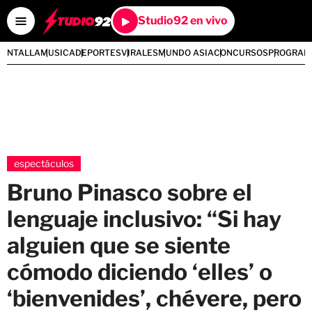
Studio92 en vivo
PANTALLA
MUSICA
DEPORTES
VIRALES
MUNDO ASIA
CONCURSOS
PROGRAM
espectáculos
Bruno Pinasco sobre el
lenguaje inclusivo: “Si hay
alguien que se siente
cómodo diciendo ‘elles’ o
‘bienvenides’, chévere, pero