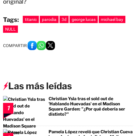
original?
Tags:
titanic
parodia
3d
george lucas
michael bay
NULL
COMPARTIR:
Las más leídas
Christian Ysla tras el sold out de
'Hablando Huevadas' en el Madison
1
Square Garden: "¿Por qué debería ser
distinto?"
Pamela López reveló que Christian Cueva