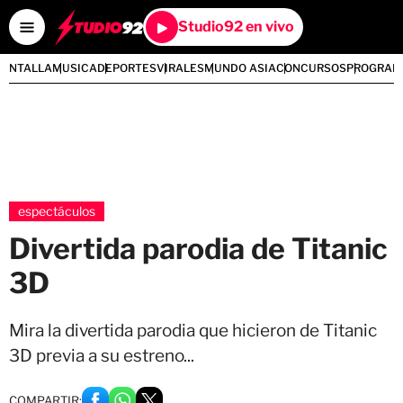
Studio92 en vivo
PANTALLA
MUSICA
DEPORTES
VIRALES
MUNDO ASIA
CONCURSOS
PROGRAM
espectáculos
Divertida parodia de Titanic
3D
Mira la divertida parodia que hicieron de Titanic
3D previa a su estreno...
COMPARTIR: