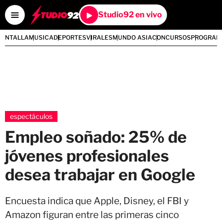
Studio92 en vivo
PANTALLA
MUSICA
DEPORTES
VIRALES
MUNDO ASIA
CONCURSOS
PROGRAM
espectáculos
Empleo soñado: 25% de
jóvenes profesionales
desea trabajar en Google
Encuesta indica que Apple, Disney, el FBI y
Amazon figuran entre las primeras cinco