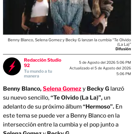
Benny Blanco, Selena Gomez y Becky G lanzan la cumbia “Te Olvido
(La La)”
Difusión
Redacción Studio
5 de Agosto del 2026 5:06 PM
92
Actualizado el 5 de Agosto del 2026
Tu mundo a tu
5:06 PM
manera
Benny Blanco,
Selena Gomez
y
Becky G
lanzó
su nuevo sencillo,
“Te Olvido (La La)”,
un
adelanto de su próximo álbum
“Hermoso”.
En
este tema se puede ver a Benny Blanco en la
intersección entre la cumbia y el pop junto a
Selena Gomez
y
Becky G.