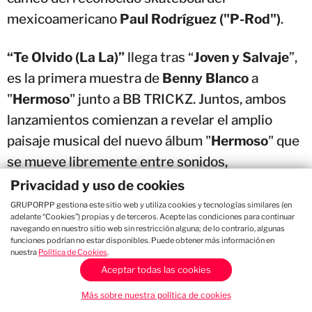
mexicoamericano
Paul Rodríguez ("P-Rod")
.
“Te Olvido (La La)”
llega tras “
Joven y Salvaje
”,
es la primera muestra de
Benny Blanco
a
"
Hermoso
" junto a BB TRICKZ. Juntos, ambos
lanzamientos comienzan a revelar el amplio
paisaje musical del nuevo álbum "
Hermoso
" que
se mueve libremente entre sonidos,
colaboradores y tradiciones.
Privacidad y uso de cookies
GRUPORPP gestiona este sitio web y utiliza cookies y tecnologías similares (en
adelante “Cookies”) propias y de terceros. Acepte las condiciones para continuar
navegando en nuestro sitio web sin restricción alguna; de lo contrario, algunas
funciones podrían no estar disponibles. Puede obtener más información en
nuestra
Política de Cookies
.
Tags:
Selena Gomez
Benny Blanco
Becky G
Aceptar todas las cookies
Más sobre nuestra política de cookies
COMPARTIR: