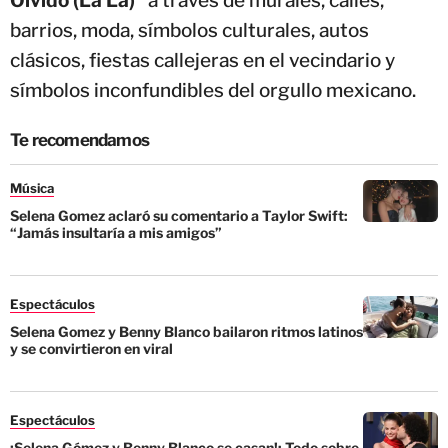
Olvido (La La)”
a través de murales, calles,
barrios, moda, símbolos culturales, autos
clásicos, fiestas callejeras en el vecindario y
símbolos inconfundibles del orgullo mexicano.
Te recomendamos
Música
Selena Gomez aclaró su comentario a Taylor Swift:
“Jamás insultaría a mis amigos”
Espectáculos
Selena Gomez y Benny Blanco bailaron ritmos latinos
y se convirtieron en viral
Espectáculos
¡Selena Gómez y Benny Blanco se casan!: Todo sobre