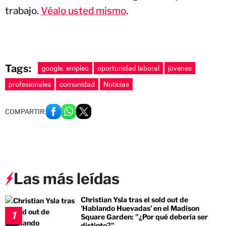
trabajo.
Véalo usted mismo
.
Tags:
google. empleo
oportunidad laboral
jovenes
profesionales
comunidad
Noticias
COMPARTIR:
Las más leídas
Christian Ysla tras el sold out de
'Hablando Huevadas' en el Madison
1
Square Garden: "¿Por qué debería ser
distinto?"