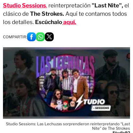
Studio Sessions
,
reinterpretación
"Last Nite",
el
clásico de
The Strokes.
Aquí te contamos todos
los detalles.
Escúchalo
aquí.
COMPARTIR:
Studio Sessions: Las Lechuzas sorprendieron reinterpretando “Last
Nite” de The Strokes
Studio92