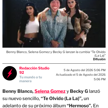
Benny Blanco, Selena Gomez y Becky G lanzan la cumbia “Te Olvido
(La La)”
Difusión
Redacción Studio
5 de Agosto del 2026 5:06 PM
92
Actualizado el 5 de Agosto del 2026
Tu mundo a tu
5:06 PM
manera
Benny Blanco,
Selena Gomez
y
Becky G
lanzó
su nuevo sencillo,
“Te Olvido (La La)”,
un
adelanto de su próximo álbum
“Hermoso”.
En