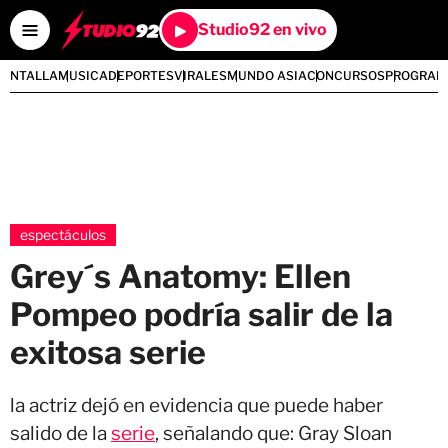
Studio92 en vivo
PANTALLA
MUSICA
DEPORTES
VIRALES
MUNDO ASIA
CONCURSOS
PROGRAM
espectáculos
Grey´s Anatomy: Ellen
Pompeo podría salir de la
exitosa serie
la actriz dejó en evidencia que puede haber
salido de la
serie
, señalando que: Gray Sloan