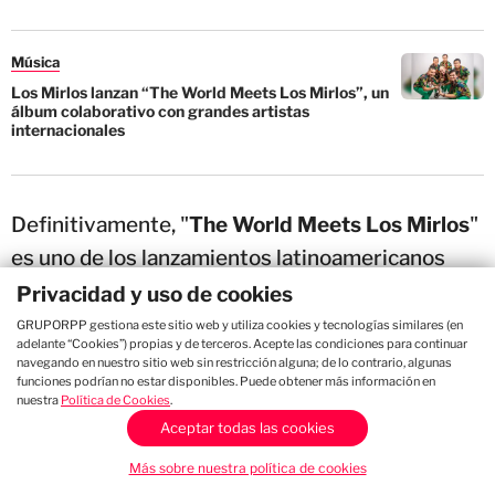
Música
Los Mirlos lanzan “The World Meets Los Mirlos”, un
álbum colaborativo con grandes artistas
internacionales
Definitivamente, "
The World Meets Los Mirlos
"
es uno de los lanzamientos latinoamericanos
más comentados de 2026, consolidando la
Privacidad y uso de cookies
presencia de la cumbia amazónica en el mundo.
GRUPORPP gestiona este sitio web y utiliza cookies y tecnologías similares (en
adelante “Cookies”) propias y de terceros. Acepte las condiciones para continuar
navegando en nuestro sitio web sin restricción alguna; de lo contrario, algunas
Este trabajo también marca un importante paso
funciones podrían no estar disponibles. Puede obtener más información en
nuestra
Política de Cookies
.
para Revancha Records, que comienza a
Aceptar todas las cookies
posicionarse como un sello con proyección
Más sobre nuestra política de cookies
internacional. Su apuesta por desarrollar