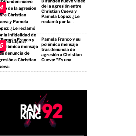
Difunden nuevo video
pegalón"
de la agresión entre
4
Christian Cueva y
Pamela López: ¿Le
reclamó por la
infidelidad de Pamela
López?
Pamela Franco y su
polémico mensaje
5
tras denuncia de
agresión a Christian
Cueva: "Es una
bendición"