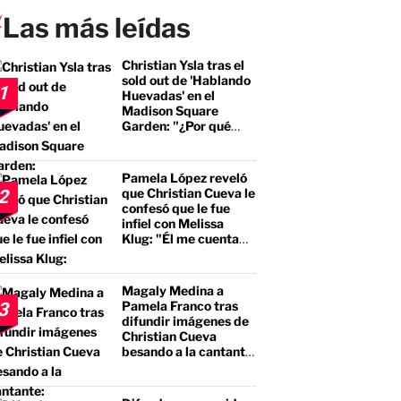
Las más leídas
Christian Ysla tras el
sold out de 'Hablando
1
Huevadas' en el
Madison Square
Garden: "¿Por qué
debería ser distinto?"
Pamela López reveló
que Christian Cueva le
2
confesó que le fue
infiel con Melissa
Klug: "Él me cuenta
que tuvo encuentros
con ella"
Magaly Medina a
Pamela Franco tras
3
difundir imágenes de
Christian Cueva
besando a la cantante:
"No te estás llevando
el premio mayor, sino
a un borracho, a un