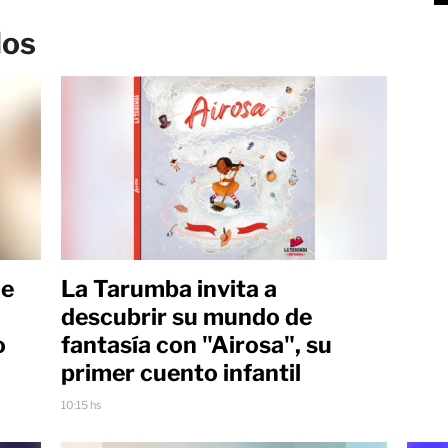
los
ue
La Tarumba invita a
descubrir su mundo de
o
fantasía con "Airosa", su
primer cuento infantil
10:15 hs