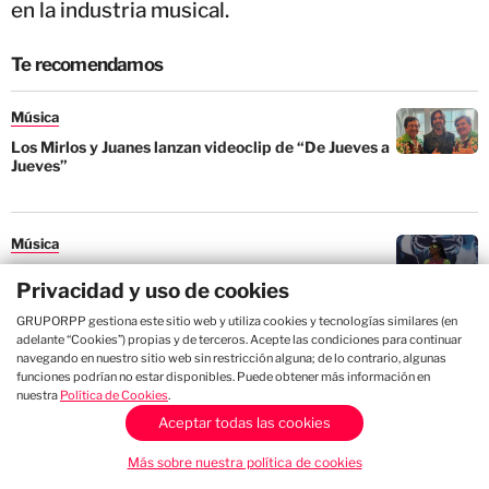
en la industria musical.
Te recomendamos
Música
Los Mirlos y Juanes lanzan videoclip de “De Jueves a
Jueves”
Música
Los Mirlos y Bomba Estéreo lanzan el videoclip de
Privacidad y uso de cookies
“Eres Mentiroso”
GRUPORPP gestiona este sitio web y utiliza cookies y tecnologías similares (en
adelante “Cookies”) propias y de terceros. Acepte las condiciones para continuar
navegando en nuestro sitio web sin restricción alguna; de lo contrario, algunas
Música
funciones podrían no estar disponibles. Puede obtener más información en
nuestra
Política de Cookies
.
Los Mirlos llegarán a Nueva York, luego de
presentarse en Coachella
Aceptar todas las cookies
Más sobre nuestra política de cookies