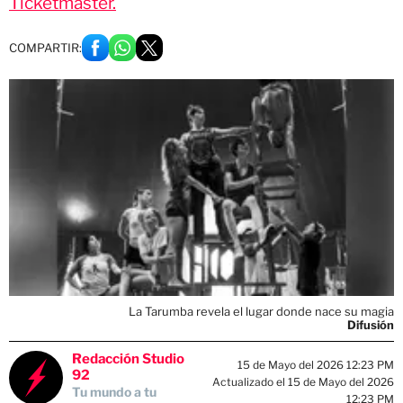
Ticketmaster.
COMPARTIR:
La Tarumba revela el lugar donde nace su magia
Difusión
Redacción Studio
15 de Mayo del 2026 12:23 PM
92
Actualizado el 15 de Mayo del 2026
Tu mundo a tu
12:23 PM