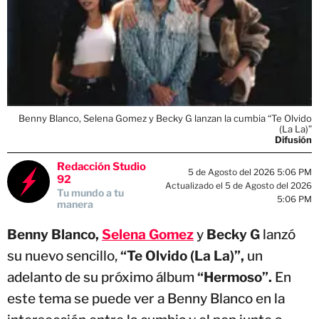
Benny Blanco, Selena Gomez y Becky G lanzan la cumbia “Te Olvido
(La La)”
Difusión
Redacción Studio
5 de Agosto del 2026 5:06 PM
92
Actualizado el 5 de Agosto del 2026
Tu mundo a tu
5:06 PM
manera
Benny Blanco,
Selena Gomez
y
Becky G
lanzó
su nuevo sencillo,
“Te Olvido (La La)”,
un
adelanto de su próximo álbum
“Hermoso”.
En
este tema se puede ver a Benny Blanco en la