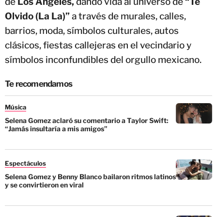
de
Los Ángeles,
dando vida al universo de
“Te
Olvido (La La)”
a través de murales, calles,
barrios, moda, símbolos culturales, autos
clásicos, fiestas callejeras en el vecindario y
símbolos inconfundibles del orgullo mexicano.
Te recomendamos
Música
Selena Gomez aclaró su comentario a Taylor Swift:
“Jamás insultaría a mis amigos”
Espectáculos
Selena Gomez y Benny Blanco bailaron ritmos latinos
y se convirtieron en viral