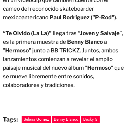
en un videoclip que también cuenta con el
cameo del reconocido skateboarder
mexicoamericano
Paul Rodríguez ("P-Rod")
.
“Te Olvido (La La)”
llega tras “
Joven y Salvaje
”,
es la primera muestra de
Benny Blanco
a
"
Hermoso
" junto a BB TRICKZ. Juntos, ambos
lanzamientos comienzan a revelar el amplio
paisaje musical del nuevo álbum "
Hermoso
" que
se mueve libremente entre sonidos,
colaboradores y tradiciones.
Tags:
Selena Gomez
Benny Blanco
Becky G