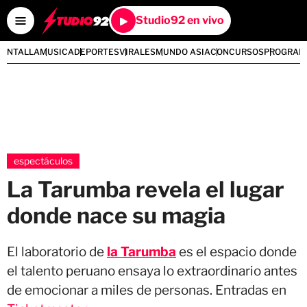
Studio92 en vivo
PANTALLA
MUSICA
DEPORTES
VIRALES
MUNDO ASIA
CONCURSOS
PROGRAM
espectáculos
La Tarumba revela el lugar
donde nace su magia
El laboratorio de
la Tarumba
es el espacio donde
el talento peruano ensaya lo extraordinario antes
de emocionar a miles de personas. Entradas en