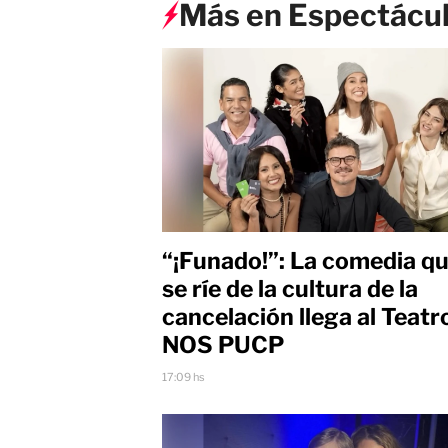
Más en Espectácu
“¡Funado!”: La comedia q
se ríe de la cultura de la
cancelación llega al Teatr
NOS PUCP
17:09 hs