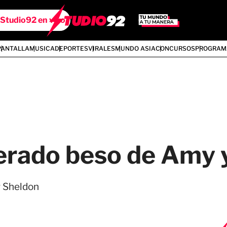
Studio92 en vivo
PANTALLA
MUSICA
DEPORTES
VIRALES
MUNDO ASIA
CONCURSOS
PROGRAM
perado beso de Amy 
y Sheldon