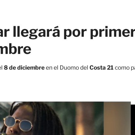
r llegará por prime
embre
el
8 de diciembre
en el Duomo del
Costa 21
como pa