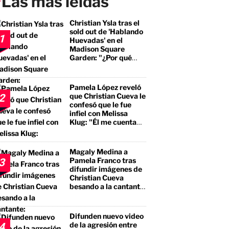
Las más leídas
Christian Ysla tras el
sold out de 'Hablando
1
Huevadas' en el
Madison Square
Garden: "¿Por qué
debería ser distinto?"
Pamela López reveló
que Christian Cueva le
2
confesó que le fue
infiel con Melissa
Klug: "Él me cuenta
que tuvo encuentros
con ella"
Magaly Medina a
Pamela Franco tras
3
difundir imágenes de
Christian Cueva
besando a la cantante:
"No te estás llevando
el premio mayor, sino
a un borracho, a un
Difunden nuevo video
pegalón"
de la agresión entre
4