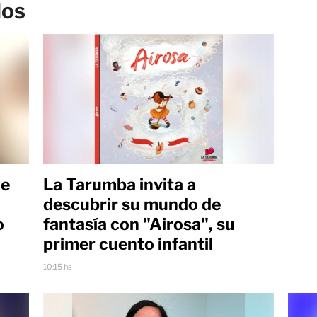
los
ue
La Tarumba invita a
descubrir su mundo de
o
fantasía con "Airosa", su
primer cuento infantil
10:15 hs