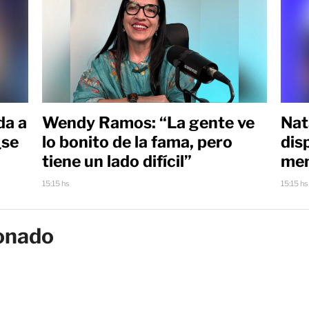
da a
Wendy Ramos: “La gente ve
Nat
¿se
lo bonito de la fama, pero
dis
tiene un lado difícil”
men
15:15 hs
15:15 hs
onado