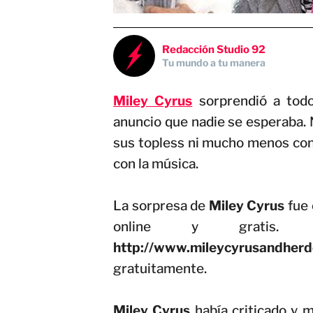
Redacción Studio 92
Tu mundo a tu manera
Miley Cyrus
sorprendió a tod
anuncio que nadie se esperaba. N
sus topless ni mucho menos con 
con la música.
La sorpresa de
Miley Cyrus
fue 
online y gratis.
http://www.mileycyrusandher
gratuitamente.
Miley Cyrus
había criticado y m