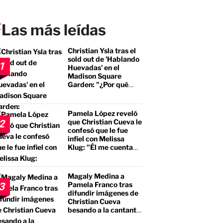
Las más leídas
Christian Ysla tras el
sold out de 'Hablando
1
Huevadas' en el
Madison Square
Garden: "¿Por qué
debería ser distinto?"
Pamela López reveló
que Christian Cueva le
2
confesó que le fue
infiel con Melissa
Klug: "Él me cuenta
que tuvo encuentros
con ella"
Magaly Medina a
Pamela Franco tras
3
difundir imágenes de
Christian Cueva
besando a la cantante:
"No te estás llevando