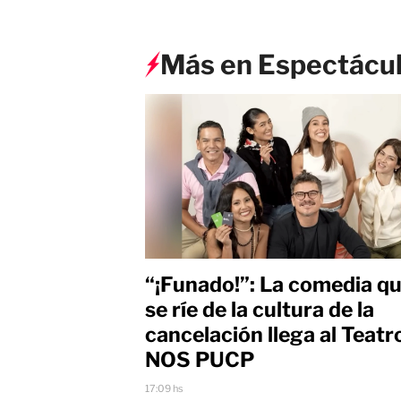
Más en Espectácu
“¡Funado!”: La comedia q
se ríe de la cultura de la
cancelación llega al Teatr
NOS PUCP
17:09 hs