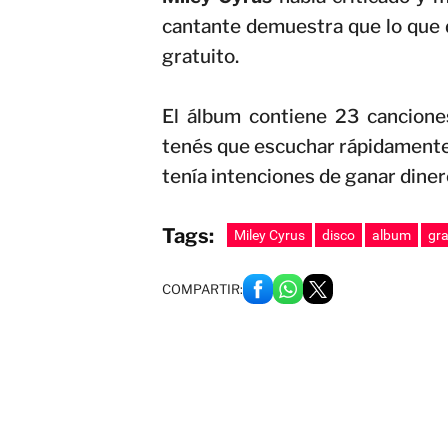
cantante demuestra que lo que 
gratuito.
El álbum contiene 23 canciones
tenés que escuchar rápidamente. 
tenía intenciones de ganar diner
Tags:
Miley Cyrus
disco
album
gra
COMPARTIR: