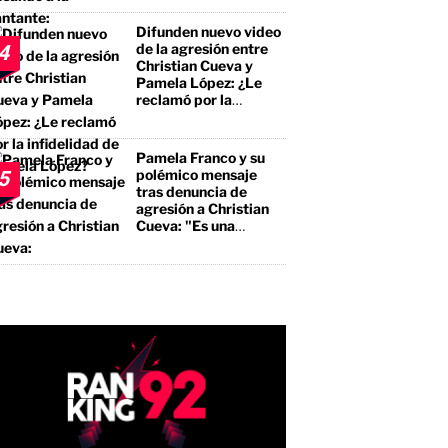
el premio mayor, sino
a un borracho, a un
Difunden nuevo video
pegalón"
de la agresión entre
4
Christian Cueva y
Pamela López: ¿Le
reclamó por la
infidelidad de Pamela
López?
Pamela Franco y su
polémico mensaje
5
tras denuncia de
agresión a Christian
Cueva: "Es una
bendición"