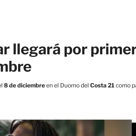
r llegará por prime
embre
el
8 de diciembre
en el Duomo del
Costa 21
como pa