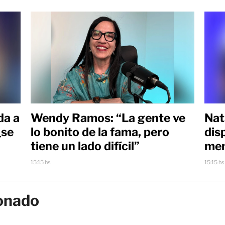
da a
Wendy Ramos: “La gente ve
Nat
¿se
lo bonito de la fama, pero
dis
tiene un lado difícil”
men
15:15 hs
15:15 hs
onado