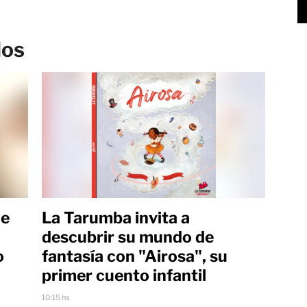
los
ue
La Tarumba invita a
descubrir su mundo de
o
fantasía con "Airosa", su
primer cuento infantil
10:15 hs