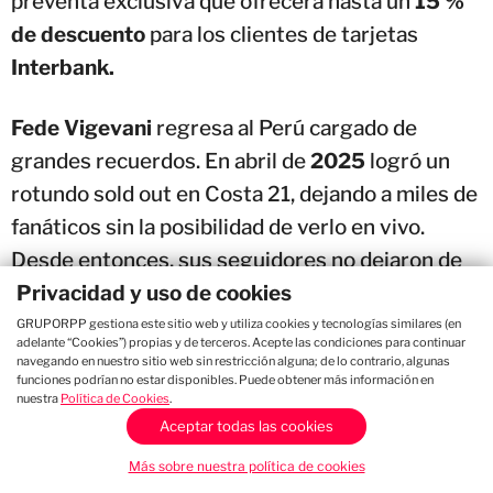
preventa exclusiva que ofrecerá hasta un
15 %
de descuento
para los clientes de tarjetas
Interbank.
Fede Vigevani
regresa al Perú cargado de
grandes recuerdos. En abril de
2025
logró un
rotundo sold out en Costa 21, dejando a miles de
fanáticos sin la posibilidad de verlo en vivo.
Desde entonces, sus seguidores no dejaron de
Privacidad y uso de cookies
pedir una nueva fecha, deseo que hoy se hace
realidad poco más de un año después.
GRUPORPP gestiona este sitio web y utiliza cookies y tecnologías similares (en
adelante “Cookies”) propias y de terceros. Acepte las condiciones para continuar
navegando en nuestro sitio web sin restricción alguna; de lo contrario, algunas
funciones podrían no estar disponibles. Puede obtener más información en
Aunque millones de personas lo conocen por su
nuestra
Política de Cookies
.
exitosa carrera en las plataformas digitales,
Aceptar todas las cookies
Fede Vigevani
también ha consolidado una
Más sobre nuestra política de cookies
importante trayectoria musical, conquistando a