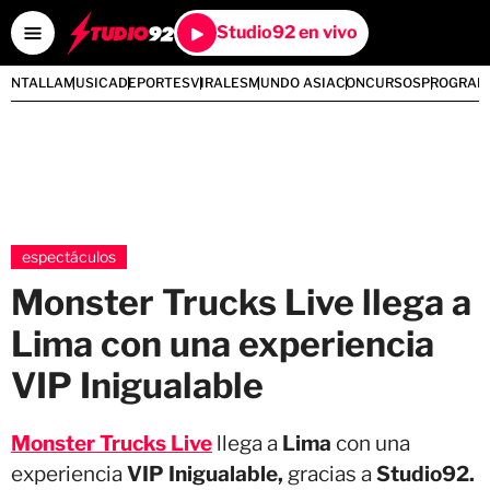
Studio92 en vivo
PANTALLA
MUSICA
DEPORTES
VIRALES
MUNDO ASIA
CONCURSOS
PROGRAM
espectáculos
Monster Trucks Live llega a
Lima con una experiencia
VIP Inigualable
Monster Trucks Live
llega a
Lima
con una
experiencia
VIP Inigualable,
gracias a
Studio92.