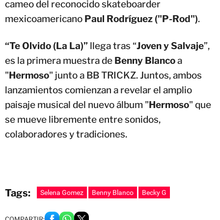
cameo del reconocido skateboarder
mexicoamericano
Paul Rodríguez ("P-Rod")
.
“Te Olvido (La La)”
llega tras “
Joven y Salvaje
”,
es la primera muestra de
Benny Blanco
a
"
Hermoso
" junto a BB TRICKZ. Juntos, ambos
lanzamientos comienzan a revelar el amplio
paisaje musical del nuevo álbum "
Hermoso
" que
se mueve libremente entre sonidos,
colaboradores y tradiciones.
Tags:
Selena Gomez
Benny Blanco
Becky G
COMPARTIR: