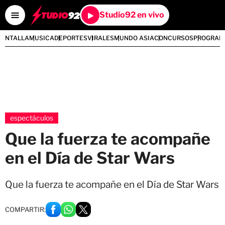
Studio92 en vivo
PANTALLA
MUSICA
DEPORTES
VIRALES
MUNDO ASIA
CONCURSOS
PROGRAM
espectáculos
Que la fuerza te acompañe
en el Día de Star Wars
Que la fuerza te acompañe en el Día de Star Wars
COMPARTIR: