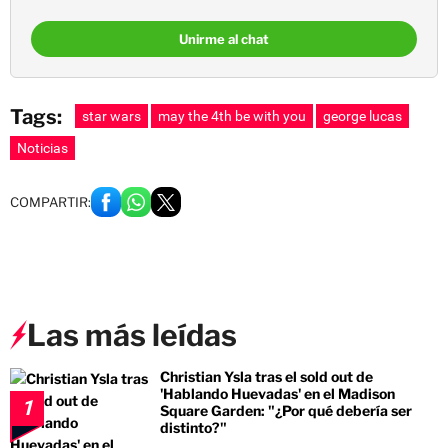
Unirme al chat
Tags:
star wars
may the 4th be with you
george lucas
Noticias
COMPARTIR:
Las más leídas
Christian Ysla tras el sold out de
'Hablando Huevadas' en el Madison
1
Square Garden: "¿Por qué debería ser
distinto?"