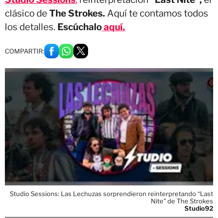
clásico de
The Strokes.
Aquí te contamos todos
los detalles.
Escúchalo
aquí.
COMPARTIR:
Studio Sessions: Las Lechuzas sorprendieron reinterpretando “Last
Nite” de The Strokes
Studio92