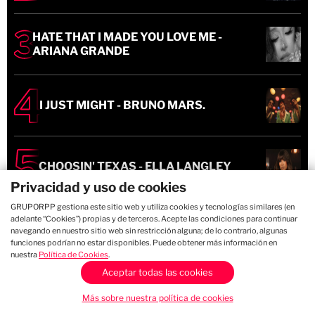
HATE THAT I MADE YOU LOVE ME -
ARIANA GRANDE
I JUST MIGHT - BRUNO MARS.
CHOOSIN' TEXAS - ELLA LANGLEY
Privacidad y uso de cookies
GRUPORPP gestiona este sitio web y utiliza cookies y tecnologías similares (en
adelante “Cookies”) propias y de terceros. Acepte las condiciones para continuar
Más en Música
navegando en nuestro sitio web sin restricción alguna; de lo contrario, algunas
funciones podrían no estar disponibles. Puede obtener más información en
nuestra
Política de Cookies
.
Aceptar todas las cookies
Más sobre nuestra política de cookies