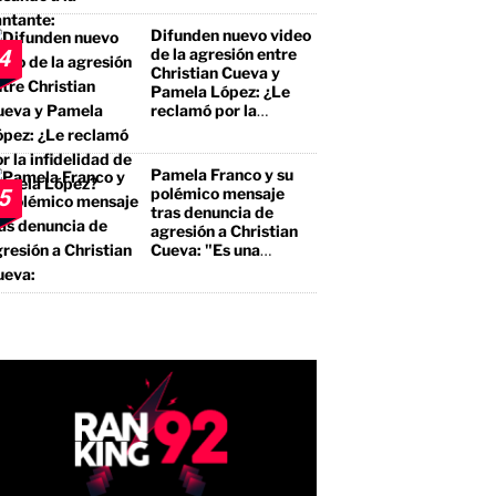
el premio mayor, sino
a un borracho, a un
Difunden nuevo video
pegalón"
de la agresión entre
4
Christian Cueva y
Pamela López: ¿Le
reclamó por la
infidelidad de Pamela
López?
Pamela Franco y su
polémico mensaje
5
tras denuncia de
agresión a Christian
Cueva: "Es una
bendición"