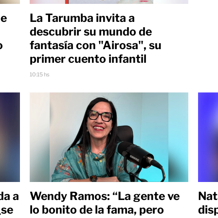
ue
La Tarumba invita a
descubrir su mundo de
o
fantasía con "Airosa", su
primer cuento infantil
10:15 hs
da a
Wendy Ramos: “La gente ve
Nat
¿se
lo bonito de la fama, pero
dis