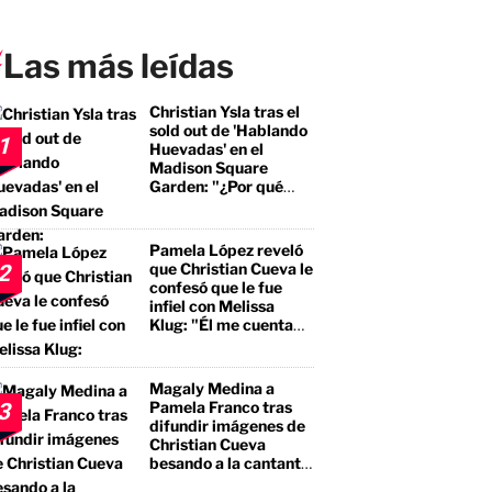
Las más leídas
Christian Ysla tras el
sold out de 'Hablando
1
Huevadas' en el
Madison Square
Garden: "¿Por qué
debería ser distinto?"
Pamela López reveló
que Christian Cueva le
2
confesó que le fue
infiel con Melissa
Klug: "Él me cuenta
que tuvo encuentros
con ella"
Magaly Medina a
Pamela Franco tras
3
difundir imágenes de
Christian Cueva
besando a la cantante:
"No te estás llevando