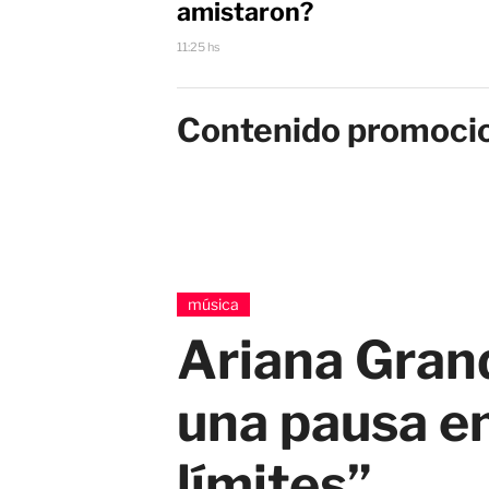
amistaron?
11:25 hs
Contenido promoci
música
Ariana Grand
una pausa en
límites”