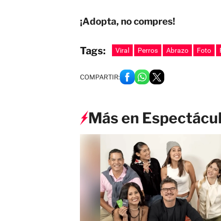
¡Adopta, no compres!
Tags:
Viral
Perros
Abrazo
Foto
COMPARTIR:
Más en Espectácu