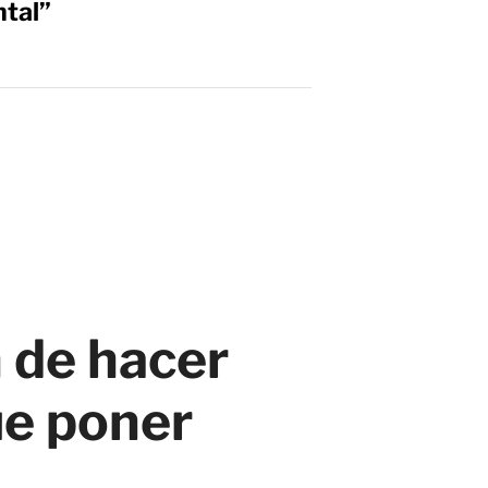
tal”
 de hacer
ue poner