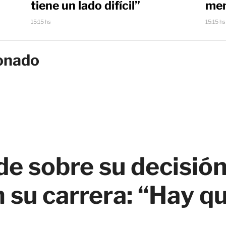
tiene un lado difícil”
men
15:15 hs
15:15 hs
onado
e sobre su decisión
 su carrera: “Hay q