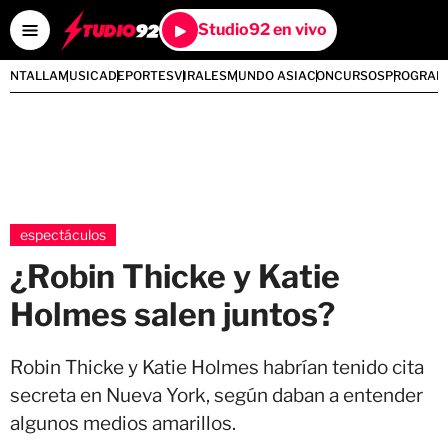
Studio92 en vivo
PANTALLA
MUSICA
DEPORTES
VIRALES
MUNDO ASIA
CONCURSOS
PROGRAM
espectáculos
¿Robin Thicke y Katie
Holmes salen juntos?
Robin Thicke y Katie Holmes habrían tenido cita
secreta en Nueva York, según daban a entender
algunos medios amarillos.