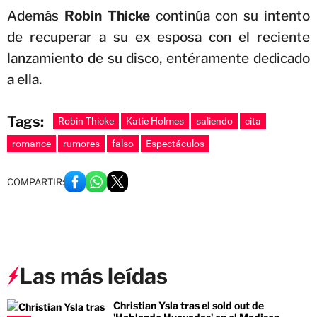
Además
Robin Thicke
continúa con su intento
de recuperar a su ex esposa con el reciente
lanzamiento de su disco, entéramente dedicado
a ella.
Tags:
Robin Thicke
Katie Holmes
saliendo
cita
romance
rumores
falso
Espectáculos
COMPARTIR:
Las más leídas
Christian Ysla tras el sold out de