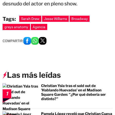
desnudo del actor en pleno show.
Tags:
Sarah Drew
Jesse Williams
Broadway
greys anatomy
Agencia
COMPARTIR:
Las más leídas
Christian Ysla tras el sold out de
'Hablando Huevadas' en el Madison
1
Square Garden: "¿Por qué debería ser
distinto?"
Pamela López reveló que Christian Cueva