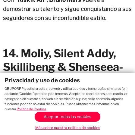
demostrar su talento y sigue conquistando a sus
seguidores con su inconfundible estilo.
14. Moliy, Silent Addy,
Skillibeng & Shenseea-
Shake It To The Max (Fly)
Privacidad y uso de cookies
GRUPORPP gestiona este sitio web y utiliza cookies y tecnologías similares (en
adelante “Cookies”) propias y de terceros. Acepte las condiciones para continuar
"Shake It To The Max (Fly)"
es uno de los temas
navegando en nuestro sitio web sin restricción alguna; de lo contrario, algunas
funciones podrían no estar disponibles. Puede obtener más información en
favoritos en las plataformas digitales.
nuestra
Política de Cookies
.
Aceptar todas las cookies
13. Miley Cyrus- Easy
Más sobre nuestra política de cookies