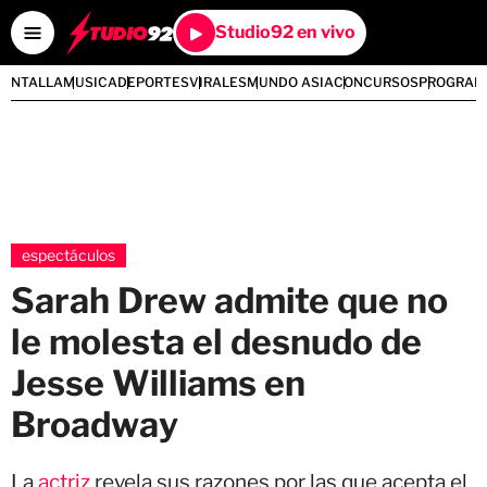
Studio92 en vivo
PANTALLA
MUSICA
DEPORTES
VIRALES
MUNDO ASIA
CONCURSOS
PROGRAM
espectáculos
Sarah Drew admite que no
le molesta el desnudo de
Jesse Williams en
Broadway
La
actriz
revela sus razones por las que acepta el