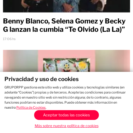
Benny Blanco, Selena Gomez y Becky
G lanzan la cumbia “Te Olvido (La La)”
17:06 hs
Privacidad y uso de cookies
GRUPORPP gestiona este sitio web y utiliza cookies y tecnologías similares (en
adelante “Cookies”) propias y de terceros. Acepte las condiciones para continuar
navegando en nuestro sitio web sin restricción alguna; de lo contrario, algunas
funciones podrían no estar disponibles. Puede obtener más información en
nuestra
Política de Cookies
.
Aceptar todas las cookies
Más sobre nuestra política de cookies
Revancha Records impulsa "The