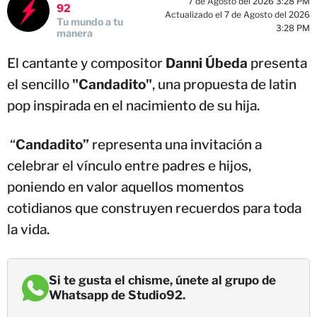
7 de Agosto del 2026 3:28 PM
92
Actualizado el 7 de Agosto del 2026
Tu mundo a tu
3:28 PM
manera
El cantante y compositor
Danni Úbeda
presenta
el sencillo
"Candadito"
, una propuesta de latin
pop inspirada en el nacimiento de su hija.
“
Candadito”
representa una invitación a
celebrar el vínculo entre padres e hijos,
poniendo en valor aquellos momentos
cotidianos que construyen recuerdos para toda
la vida.
Si te gusta el chisme, únete al grupo de
Whatsapp de Studio92.