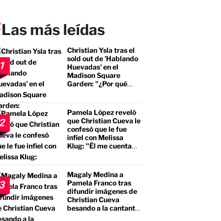
Las más leídas
Christian Ysla tras el
sold out de 'Hablando
1
Huevadas' en el
Madison Square
Garden: "¿Por qué
debería ser distinto?"
Pamela López reveló
que Christian Cueva le
2
confesó que le fue
infiel con Melissa
Klug: "Él me cuenta
que tuvo encuentros
con ella"
Magaly Medina a
Pamela Franco tras
3
difundir imágenes de
Christian Cueva
besando a la cantante:
"No te estás llevando