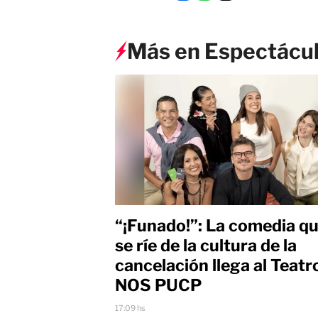
Más en Espectácu
“¡Funado!”: La comedia q
se ríe de la cultura de la
cancelación llega al Teatr
NOS PUCP
17:09 hs