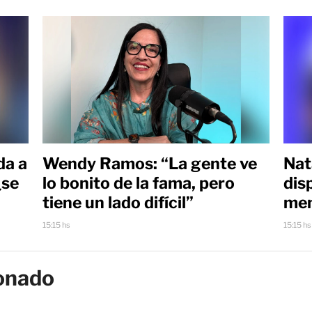
da a
Wendy Ramos: “La gente ve
Nat
¿se
lo bonito de la fama, pero
dis
tiene un lado difícil”
men
15:15 hs
15:15 hs
onado