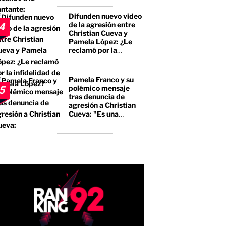
el premio mayor, sino
a un borracho, a un
Difunden nuevo video
pegalón"
de la agresión entre
4
Christian Cueva y
Pamela López: ¿Le
reclamó por la
infidelidad de Pamela
López?
Pamela Franco y su
polémico mensaje
5
tras denuncia de
agresión a Christian
Cueva: "Es una
bendición"