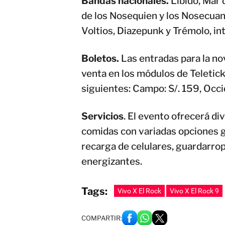
Bandas nacionales.
Libido, Mar 
de los Nosequien y los Nosecuan
Voltios, Diazepunk y Trémolo, int
Boletos.
Las entradas para la nov
venta en los módulos de Teleticke
siguientes: Campo: S/. 159, Occid
Servicios
. El evento ofrecerá di
comidas con variadas opciones g
recarga de celulares, guardarro
energizantes.
Tags:
Vivo X El Rock
Vivo X El Rock 9
COMPARTIR: