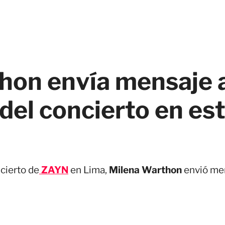
on envía mensaje a
el concierto en est
cierto de
ZAYN
en Lima,
Milena Warthon
envió men