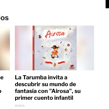
los
ue
La Tarumba invita a
descubrir su mundo de
o
fantasía con "Airosa", su
primer cuento infantil
10:15 hs