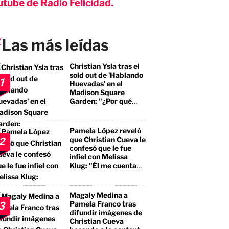
utube de
Radio Felicidad.
Las más leídas
Christian Ysla tras el
sold out de 'Hablando
1
Huevadas' en el
Madison Square
Garden: "¿Por qué
debería ser distinto?"
Pamela López reveló
que Christian Cueva le
2
confesó que le fue
infiel con Melissa
Klug: "Él me cuenta
que tuvo encuentros
con ella"
Magaly Medina a
Pamela Franco tras
3
difundir imágenes de
Christian Cueva