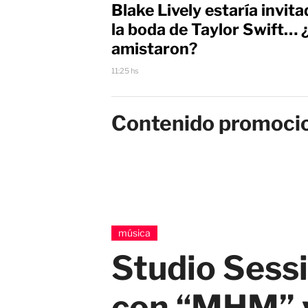
Blake Lively estaría invita
la boda de Taylor Swift… 
amistaron?
11:25 hs
Contenido promoci
música
Studio Sess
con “MHM” 