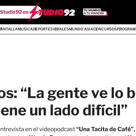
Studio92 en vivo
PANTALLA
MUSICA
DEPORTES
VIRALES
MUNDO ASIA
CONCURSOS
PROGRAM
 “La gente ve lo bo
ene un lado difícil”
ntrevista en el videopodcast
“Una Tacita de Café”