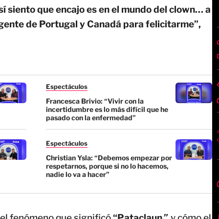
í siento que encajo es en el mundo del clown… a
 gente de Portugal y Canadá para felicitarme”,
Espectáculos
Francesca Brivio: “Vivir con la
incertidumbre es lo más difícil que he
pasado con la enfermedad”
Espectáculos
Christian Ysla: “Debemos empezar por
respetarnos, porque si no lo hacemos,
nadie lo va a hacer”
el fenómeno que significó
“Pataclaun
”
y cómo el