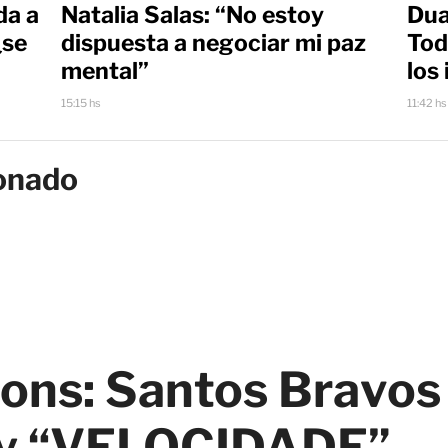
da a
Natalia Salas: “No estoy
Dua
¿se
dispuesta a negociar mi paz
Tod
mental”
los
15:15 hs
11:42 hs
onado
ions: Santos Bravos
y “VELOCIDADE”