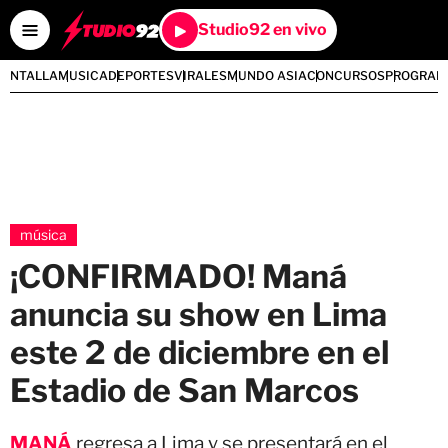
Studio92 en vivo
PANTALLA
MUSICA
DEPORTES
VIRALES
MUNDO ASIA
CONCURSOS
PROGRAM
música
¡CONFIRMADO! Maná
anuncia su show en Lima
este 2 de diciembre en el
Estadio de San Marcos
MANÁ
regresa a Lima y se presentará en el