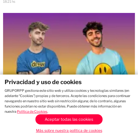
18:21 hs
Privacidad y uso de cookies
GRUPORPP gestiona este sitio web y utiliza cookies y tecnologías similares (en
Fede Vigevani, el fenómeno digital y
adelante “Cookies”) propias y de terceros. Acepte las condiciones para continuar
navegando en nuestro sitio web sin restricción alguna; de lo contrario, algunas
cantante, llega a lima para ofrecer un
funciones podrían no estar disponibles. Puede obtener más información en
concierto en Costa 21
nuestra
Política de Cookies
.
Aceptar todas las cookies
10:50 hs
Más sobre nuestra política de cookies