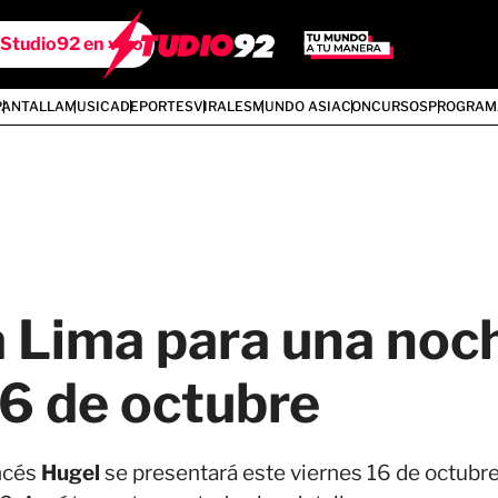
Studio92 en vivo
PANTALLA
MUSICA
DEPORTES
VIRALES
MUNDO ASIA
CONCURSOS
PROGRAM
a Lima para una noc
16 de octubre
ancés
Hugel
se presentará este viernes 16 de octubr