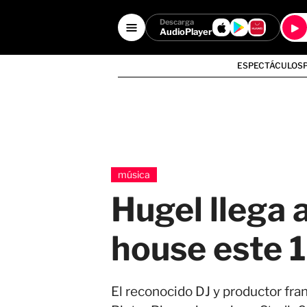
Descarga
AudioPlayer
ESPECTÁCULOS
música
Hugel llega 
house este 
El reconocido DJ y productor fr