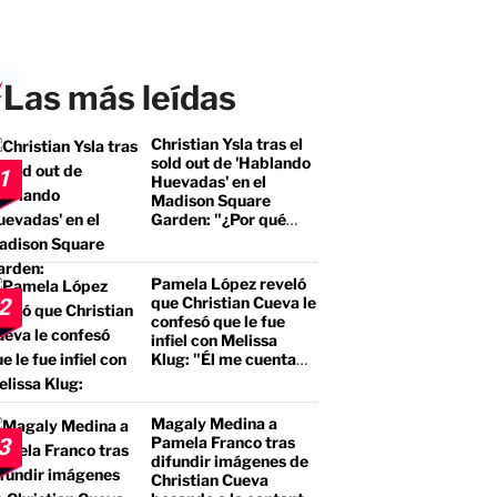
Las más leídas
Christian Ysla tras el
sold out de 'Hablando
1
Huevadas' en el
Madison Square
Garden: "¿Por qué
debería ser distinto?"
Pamela López reveló
que Christian Cueva le
2
confesó que le fue
infiel con Melissa
Klug: "Él me cuenta
que tuvo encuentros
con ella"
Magaly Medina a
Pamela Franco tras
3
difundir imágenes de
Christian Cueva