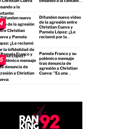
besando a la cantante:
"No te estás llevando
el premio mayor, sino
a un borracho, a un
Difunden nuevo video
pegalón"
de la agresión entre
4
Christian Cueva y
Pamela López: ¿Le
reclamó por la
infidelidad de Pamela
López?
Pamela Franco y su
polémico mensaje
5
tras denuncia de
agresión a Christian
Cueva: "Es una
bendición"