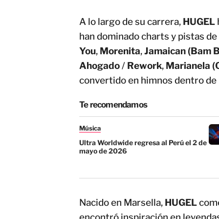
A lo largo de su carrera,
HUGEL
han dominado charts y pistas de
You
,
Morenita
,
Jamaican (Bam 
Ahogado
/
Rework
,
Marianela (
convertido en himnos dentro de 
Te recomendamos
Música
Ultra Worldwide regresa al Perú el 2 de
mayo de 2026
Nacido en Marsella,
HUGEL
come
encontró inspiración en leyend