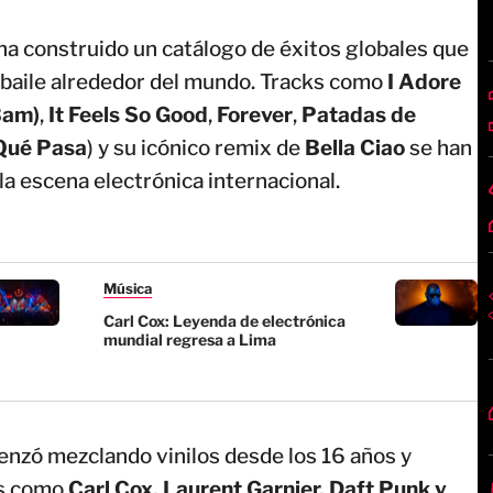
ha construido un catálogo de éxitos globales que
 baile alrededor del mundo. Tracks como
I Adore
Bam)
,
It Feels So Good
,
Forever
,
Patadas de
Qué Pasa
) y su icónico remix de
Bella Ciao
se han
la escena electrónica internacional.
Música
Carl Cox: Leyenda de electrónica
mundial regresa a Lima
nzó mezclando vinilos desde los 16 años y
as como
Carl Cox, Laurent Garnier, Daft Punk y