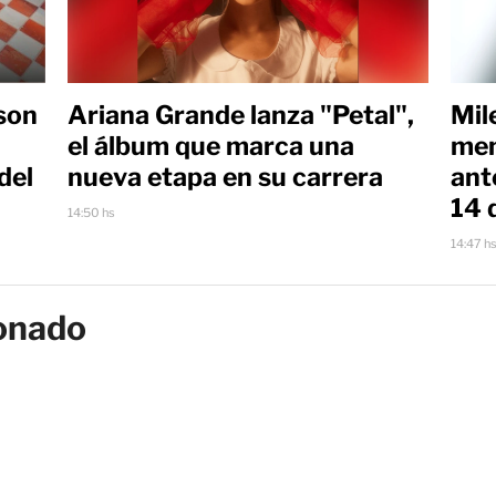
son
Ariana Grande lanza "Petal",
Mil
el álbum que marca una
men
del
nueva etapa en su carrera
ant
14 
14:50 hs
14:47 h
onado