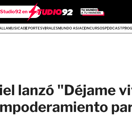
Studio92 en vivo
ALLA
MUSICA
DEPORTES
VIRALES
MUNDO ASIA
CONCURSOS
PODCAST
PRO
el lanzó "Déjame vi
empoderamiento par