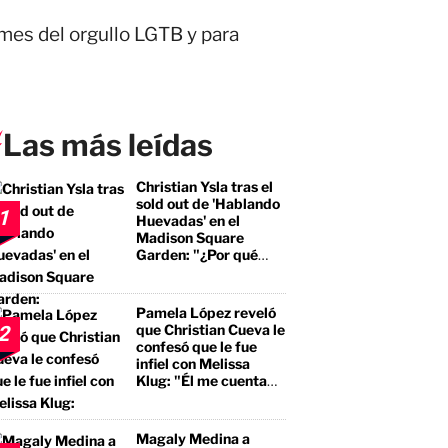
 mes del orgullo LGTB y para
Las más leídas
Christian Ysla tras el
sold out de 'Hablando
1
Huevadas' en el
Madison Square
Garden: "¿Por qué
debería ser distinto?"
Pamela López reveló
que Christian Cueva le
2
confesó que le fue
infiel con Melissa
Klug: "Él me cuenta
que tuvo encuentros
con ella"
Magaly Medina a