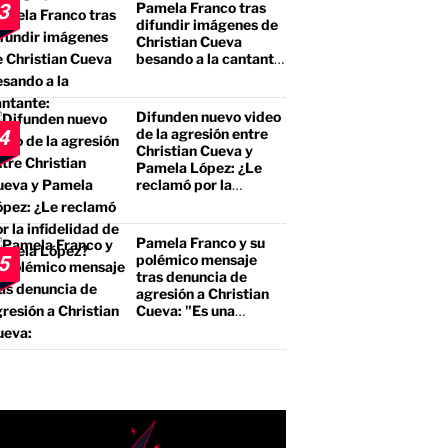
Pamela Franco tras
3
difundir imágenes de
Christian Cueva
besando a la cantante:
"No te estás llevando
el premio mayor, sino
a un borracho, a un
Difunden nuevo video
pegalón"
de la agresión entre
4
Christian Cueva y
Pamela López: ¿Le
reclamó por la
infidelidad de Pamela
López?
Pamela Franco y su
polémico mensaje
5
tras denuncia de
agresión a Christian
Cueva: "Es una
bendición"