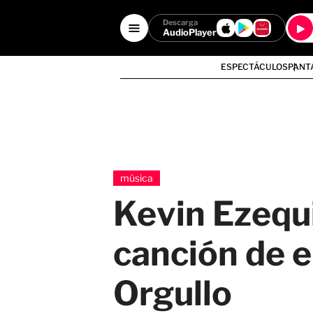
Descarga
AudioPlayer
ESPECTÁCULOS
PANT
música
Kevin Ezequi
canción de 
Orgullo