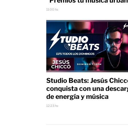
"Premios tu música urba
11:00 hs
Studio Beats: Jesús Chicc
conquista con una desca
de energía y música
12:23 hs