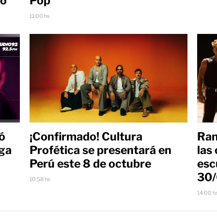
no"
Pop
11:00 hs
ó
¡Confirmado! Cultura
Ran
rga
Profética se presentará en
las
Perú este 8 de octubre
esc
30
10:58 hs
14:00 h