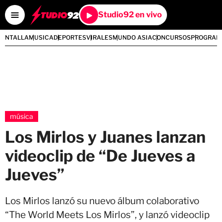
Studio92 en vivo
PANTALLA
MUSICA
DEPORTES
VIRALES
MUNDO ASIA
CONCURSOS
PROGRAM
música
Los Mirlos y Juanes lanzan
videoclip de “De Jueves a
Jueves”
Los Mirlos lanzó su nuevo álbum colaborativo
“The World Meets Los Mirlos”, y lanzó videoclip