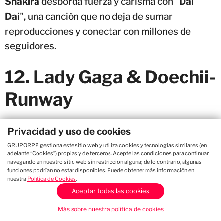
Shakira
desborda fuerza y carisma con "
Dai
Dai
", una canción que no deja de sumar
reproducciones y conectar con millones de
seguidores.
12. Lady Gaga & Doechii-
Runway
Cada vez, "Runway" gana más fuerza entre el
Privacidad y uso de cookies
público.
GRUPORPP gestiona este sitio web y utiliza cookies y tecnologías similares (en
adelante “Cookies”) propias y de terceros. Acepte las condiciones para continuar
navegando en nuestro sitio web sin restricción alguna; de lo contrario, algunas
11. TIMØ-No Hay Que
funciones podrían no estar disponibles. Puede obtener más información en
nuestra
Política de Cookies
.
LLorar
Aceptar todas las cookies
Más sobre nuestra política de cookies