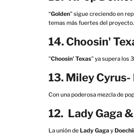
“
Golden
” sigue creciendo en re
temas más fuertes del proyecto.
14. Choosin' Tex
"
Choosin' Texas
" ya supera los
13. Miley Cyrus-
Con una poderosa mezcla de pop 
12. Lady Gaga &
La unión de
Lady Gaga
y
Doechi