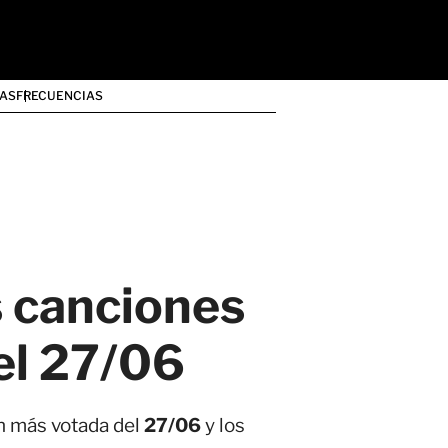
AS
FRECUENCIAS
s canciones
el 27/06
n más votada del
27/06
y los