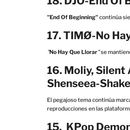
18. DJO-End Of 
"End Of Beginning"
continúa sie
17. TIMØ-No Hay
"
No Hay Que Llorar
"
se mantiene
16. Moliy, Silent
Shenseea-Shake 
El pegajoso tema continúa marca
reproducciones en las plataforma
15. KPop Demon