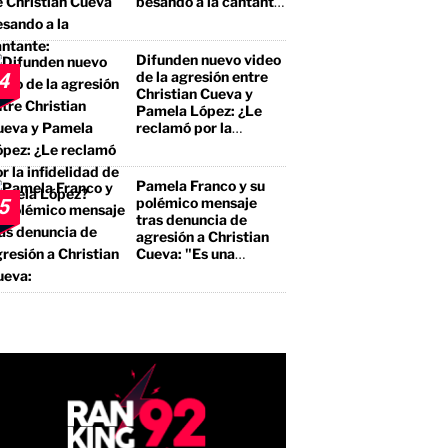
besando a la cantante:
"No te estás llevando
el premio mayor, sino
a un borracho, a un
Difunden nuevo video
pegalón"
de la agresión entre
4
Christian Cueva y
Pamela López: ¿Le
reclamó por la
infidelidad de Pamela
López?
Pamela Franco y su
polémico mensaje
5
tras denuncia de
agresión a Christian
Cueva: "Es una
bendición"