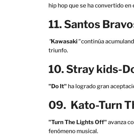
hip hop que se ha convertido en 
11. Santos Brav
"
Kawasaki
"
continúa acumulando
triunfo.
10. Stray kids-Do
"Do It"
ha logrado gran aceptació
09. Kato-Turn T
"Turn The Lights Off"
avanza co
fenómeno musical.