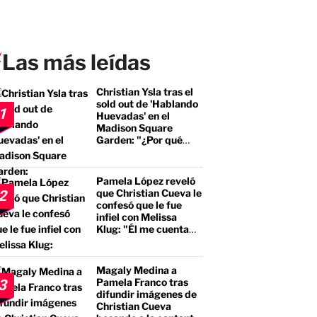
Las más leídas
Christian Ysla tras el
sold out de 'Hablando
1
Huevadas' en el
Madison Square
Garden: "¿Por qué
debería ser distinto?"
Pamela López reveló
que Christian Cueva le
2
confesó que le fue
infiel con Melissa
Klug: "Él me cuenta
que tuvo encuentros
con ella"
Magaly Medina a
Pamela Franco tras
3
difundir imágenes de
Christian Cueva