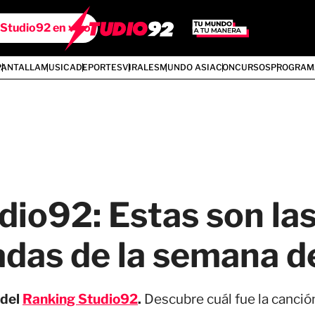
Studio92 en vivo
PANTALLA
MUSICA
DEPORTES
VIRALES
MUNDO ASIA
CONCURSOS
PROGRAM
dio92: Estas son la
das de la semana d
del
Ranking Studio92
.
Descubre cuál fue la canció