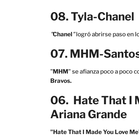
08. Tyla-Chanel
"
Chanel
"
logró abrirse paso en l
07.
MHM-
Santo
"
MHM
" se afianza poco a poco
Bravos.
06. Hate That I
Ariana Grande
"Hate That I Made You Love Me