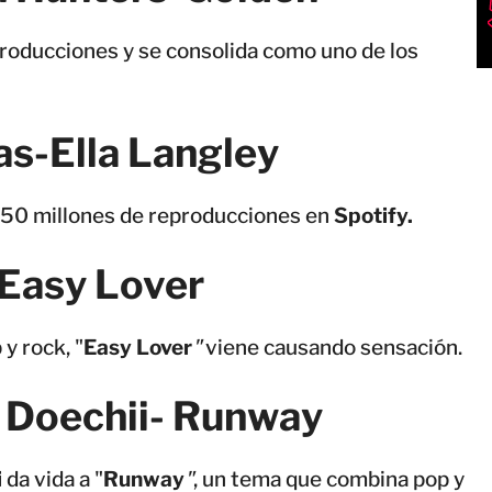
producciones y se consolida como uno de los
as-Ella Langley
 350 millones de reproducciones en
Spotify.
 Easy Lover
y rock, "
Easy Lover
"
viene causando sensación.
 Doechii- Runway
i
da vida a "
Runway
"
, un tema que combina pop y