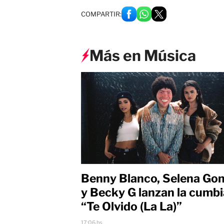
COMPARTIR:
Más en Música
Benny Blanco, Selena Go
y Becky G lanzan la cumbi
“Te Olvido (La La)”
17:06 hs