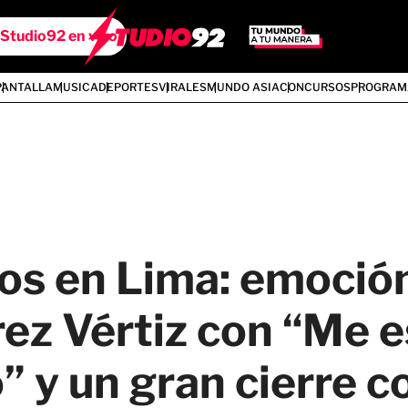
Studio92 en vivo
PANTALLA
MUSICA
DEPORTES
VIRALES
MUNDO ASIA
CONCURSOS
PROGRAM
os en Lima: emoció
ez Vértiz con “Me 
 y un gran cierre c