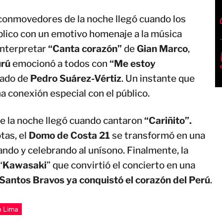
onmovedores de la noche llegó cuando los
blico con un emotivo homenaje a la música
interpretar
“Canta corazón”
de
Gian Marco
,
urú
emocionó a todos con
“Me estoy
gado de
Pedro Suárez-Vértiz
. Un instante que
a conexión especial con el público.
de la noche llegó cuando cantaron
“Cariñito”.
tas, el
Domo de Costa 21
se transformó en una
ando y celebrando al unísono. Finalmente, la
“
Kawasaki
” que convirtió el concierto en una
Santos Bravos ya conquistó el corazón del Perú
.
n Lima