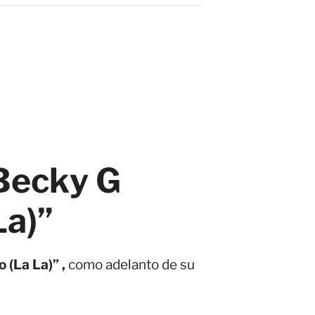
Becky G
La)”
o (La La)” ,
como adelanto de su