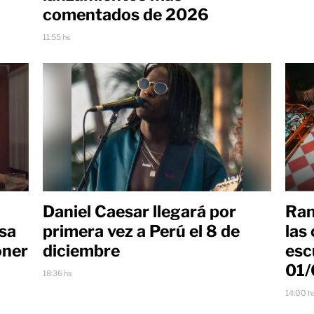
comentados de 2026
11:55 hs
Daniel Caesar llegará por
Ran
usa
primera vez a Perú el 8 de
las
oner
diciembre
esc
01
18:36 hs
14:00 h