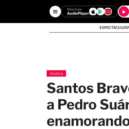
Descarga
AudioPlayer
ESPECTÁCULOS
música
Santos Brav
a Pedro Suár
enamorando”