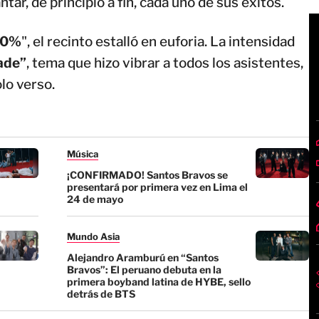
tar, de principio a fin, cada uno de sus éxitos.
0%
", el recinto estalló en euforia. La intensidad
ade”
, tema que hizo vibrar a todos los asistentes,
lo verso.
Música
¡CONFIRMADO! Santos Bravos se
presentará por primera vez en Lima el
24 de mayo
Mundo Asia
Alejandro Aramburú en “Santos
Bravos”: El peruano debuta en la
primera boyband latina de HYBE, sello
detrás de BTS