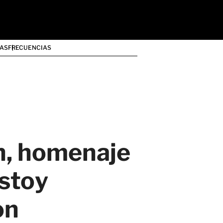
AS
FRECUENCIAS
n, homenaje
estoy
on