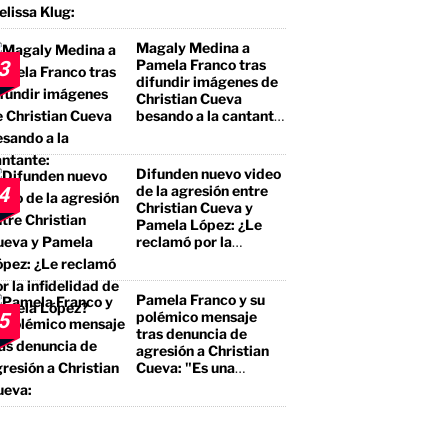
que tuvo encuentros
con ella"
Magaly Medina a
Pamela Franco tras
3
difundir imágenes de
Christian Cueva
besando a la cantante:
"No te estás llevando
el premio mayor, sino
a un borracho, a un
Difunden nuevo video
pegalón"
de la agresión entre
4
Christian Cueva y
Pamela López: ¿Le
reclamó por la
infidelidad de Pamela
López?
Pamela Franco y su
polémico mensaje
5
tras denuncia de
agresión a Christian
Cueva: "Es una
bendición"