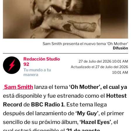
Sam Smith presenta el nuevo tema ‘Oh Mother’
Difusión
Redacción Studio
27 de Julio del 2026 10:01 AM
92
Actualizado el 27 de Julio del 2026
Tu mundo a tu
10:01 AM
manera
Sam Smith
lanza el tema
‘Oh Mother’, el cual ya
está disponible y fue estrenado como el
Hottest
Record
de
BBC Radio 1
. Este tema llega
después del lanzamiento de
‘My Guy’
, el primer
sencillo de su próximo álbum,
‘Hazel Eyes’
, el
cual estará disponible el
21 de agosto
.