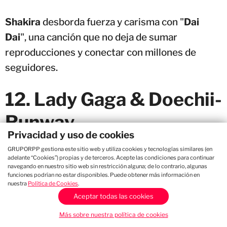
Shakira
desborda fuerza y carisma con "
Dai
Dai
", una canción que no deja de sumar
reproducciones y conectar con millones de
seguidores.
12. Lady Gaga & Doechii-
Runway
Privacidad y uso de cookies
Cada vez, "Runway" gana más fuerza entre el
GRUPORPP gestiona este sitio web y utiliza cookies y tecnologías similares (en
adelante “Cookies”) propias y de terceros. Acepte las condiciones para continuar
público.
navegando en nuestro sitio web sin restricción alguna; de lo contrario, algunas
funciones podrían no estar disponibles. Puede obtener más información en
nuestra
Política de Cookies
.
11. TIMØ-No Hay Que
Aceptar todas las cookies
LLorar
Más sobre nuestra política de cookies