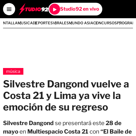
Studio92 en vivo
PANTALLA
MUSICA
DEPORTES
VIRALES
MUNDO ASIA
CONCURSOS
PROGRAM
música
Silvestre Dangond vuelve a
Costa 21 y Lima ya vive la
emoción de su regreso
Silvestre Dangond
se presentará este
28 de
mayo
en
Multiespacio Costa 21
con
“El Baile de