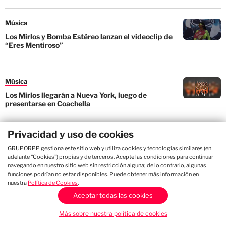
Música
Los Mirlos y Bomba Estéreo lanzan el videoclip de
“Eres Mentiroso”
Música
Los Mirlos llegarán a Nueva York, luego de
presentarse en Coachella
Privacidad y uso de cookies
Música
GRUPORPP gestiona este sitio web y utiliza cookies y tecnologías similares (en
Los Mirlos lanzan “The World Meets Los Mirlos”, un
adelante “Cookies”) propias y de terceros. Acepte las condiciones para continuar
álbum colaborativo con grandes artistas
navegando en nuestro sitio web sin restricción alguna; de lo contrario, algunas
internacionales
funciones podrían no estar disponibles. Puede obtener más información en
nuestra
Política de Cookies
.
Aceptar todas las cookies
Definitivamente, "
The World Meets Los Mirlos
"
Más sobre nuestra política de cookies