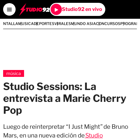
Studio92 en vivo
PANTALLA
MUSICA
DEPORTES
VIRALES
MUNDO ASIA
CONCURSOS
PROGRAM
música
Studio Sessions: La
entrevista a Marie Cherry
Pop
Luego de reinterpretar “I Just Might” de Bruno
Mars, en una nueva edición de
Studio