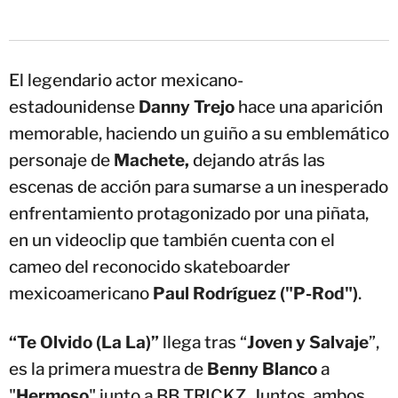
El legendario actor mexicano-
estadounidense
Danny Trejo
hace una aparición
memorable, haciendo un guiño a su emblemático
personaje de
Machete,
dejando atrás las
escenas de acción para sumarse a un inesperado
enfrentamiento protagonizado por una piñata,
en un videoclip que también cuenta con el
cameo del reconocido skateboarder
mexicoamericano
Paul Rodríguez ("P-Rod")
.
“Te Olvido (La La)”
llega tras “
Joven y Salvaje
”,
es la primera muestra de
Benny Blanco
a
"
Hermoso
" junto a BB TRICKZ. Juntos, ambos