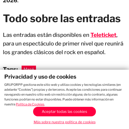
2026
.
Todo sobre las entradas
Las entradas están disponibles en
Teleticket
,
para un espectáculo de primer nivel que reunirá
los grandes clásicos del rock en español.
Tags:
Maná
Privacidad y uso de cookies
COMPARTIR:
GRUPORPP gestiona este sitio web y utiliza cookies y tecnologías similares (en
adelante “Cookies”) propias y de terceros. Acepte las condiciones para continuar
navegando en nuestro sitio web sin restricción alguna; de lo contrario, algunas
funciones podrían no estar disponibles. Puede obtener más información en
nuestra
Política de Cookies
.
Aceptar todas las cookies
Más sobre nuestra política de cookies