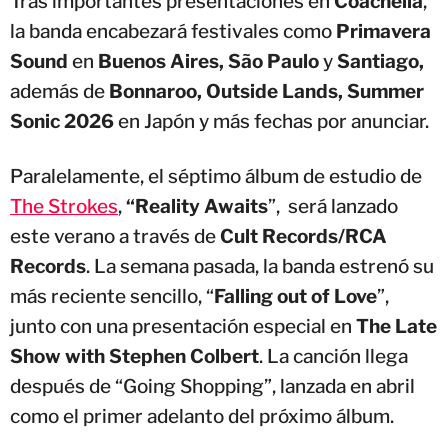
Tras importantes presentaciones en
Coachella
,
la banda encabezará festivales como
Primavera
Sound
en
Buenos Aires, São Paulo
y
Santiago,
además de
Bonnaroo, Outside Lands, Summer
Sonic 2026
en Japón y más fechas por anunciar.
Paralelamente, el séptimo álbum de estudio de
The Strokes
,
“Reality Awaits
”, será lanzado
este verano a través de
Cult Records/RCA
Records
. La semana pasada, la banda estrenó su
más reciente sencillo, “
Falling out of Love
”,
junto con una presentación especial en
The Late
Show with Stephen Colbert
. La canción llega
después de “Going Shopping”, lanzada en abril
como el primer adelanto del próximo álbum.