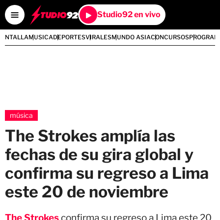
Studio92 en vivo
PANTALLA
MUSICA
DEPORTES
VIRALES
MUNDO ASIA
CONCURSOS
PROGRAM
música
The Strokes amplía las
fechas de su gira global y
confirma su regreso a Lima
este 20 de noviembre
The Strokes
confirma su regreso a Lima este 20