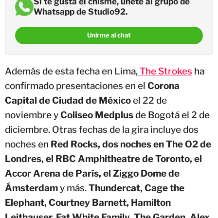
Si te gusta el chisme, únete al grupo de
Whatsapp de Studio92.
Unirme al chat
Además de esta fecha en Lima,
The Strokes
ha
confirmado presentaciones en el
Corona
Capital de Ciudad de México
el 22 de
noviembre y
Coliseo Medplus
de Bogotá el 2 de
diciembre. Otras fechas de la gira incluye dos
noches en
Red Rocks, dos noches en The O2 de
Londres, el RBC Amphitheatre de Toronto, el
Accor Arena de París, el Ziggo Dome de
Ámsterdam
y más.
Thundercat, Cage the
Elephant, Courtney Barnett, Hamilton
Leithauser, Fat White Family, The Garden, Alex