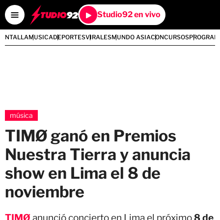
Studio92 en vivo
PANTALLA
MUSICA
DEPORTES
VIRALES
MUNDO ASIA
CONCURSOS
PROGRAM
música
TIMØ ganó en Premios
Nuestra Tierra y anuncia
show en Lima el 8 de
noviembre
TIMØ
anunció concierto en Lima el próximo
8 de