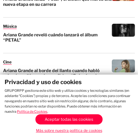
nueva etapa en su carrera
Música
Ariana Grande reveló cuándo lanzará el álbum
“PETAL”
Cine
Ariana Grande al borde del llanto cuando habló
sobre las críticas sobre su físico: “Es incómodo y
horrible”
Privacidad y uso de cookies
GRUPORPP gestiona este sitio web y utiliza cookies y tecnologías similares (en
adelante “Cookies”) propias y de terceros. Acepte las condiciones para continuar
Cine
navegando en nuestro sitio web sin restricción alguna; de lo contrario, algunas
Ariana Grande se luce como Glinda en nuevo póster
funciones podrían no estar disponibles. Puede obtener más información en
oficial de la película 'Wicked'
nuestra
Política de Cookies
.
Aceptar todas las cookies
Más sobre nuestra política de cookies