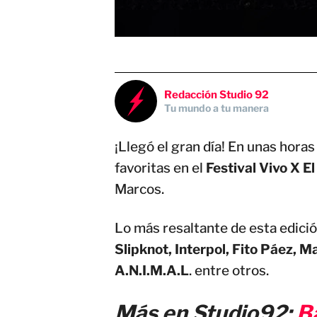
Redacción Studio 92
Tu mundo a tu manera
¡Llegó el gran día! En unas hora
favoritas en el
Festival Vivo X E
Marcos.
Lo más resaltante de esta edició
Slipknot, Interpol, Fito Páez, M
A.N.I.M.A.L
. entre otros.
Más en Studio92:
Ba