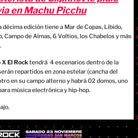
via en Machu Picchu
a décima edición tiene a Mar de Copas, Libido,
, Campo de Almas, 6 Voltios, los Chabelos y más
.
o X El Rock
tendrá 4 escenarios dentro de la
erán repartidos en zona estelar (cancha del
 otro en su campo alterno y habrá 02 domos, uno
ara música electrónica y hip-hop.
ajo.