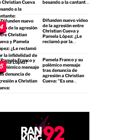
besando a la cantante:
"No te estás llevando
el premio mayor, sino
a un borracho, a un
Difunden nuevo video
pegalón"
de la agresión entre
4
Christian Cueva y
Pamela López: ¿Le
reclamó por la
infidelidad de Pamela
López?
Pamela Franco y su
polémico mensaje
5
tras denuncia de
agresión a Christian
Cueva: "Es una
bendición"