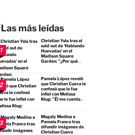
Las más leídas
Christian Ysla tras el
sold out de 'Hablando
1
Huevadas' en el
Madison Square
Garden: "¿Por qué
debería ser distinto?"
Pamela López reveló
que Christian Cueva le
2
confesó que le fue
infiel con Melissa
Klug: "Él me cuenta
que tuvo encuentros
con ella"
Magaly Medina a
Pamela Franco tras
3
difundir imágenes de
Christian Cueva