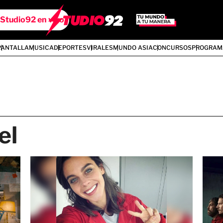
Studio92 en vivo
PANTALLA
MUSICA
DEPORTES
VIRALES
MUNDO ASIA
CONCURSOS
PROGRAM
el