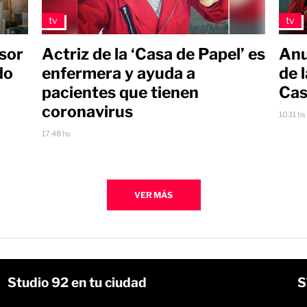
tv
tv
esor
Actriz de la ‘Casa de Papel’ es
Anu
do
enfermera y ayuda a
de 
pacientes que tienen
Cas
coronavirus
10:11 hs
17:48 hs
VER MÁS
Studio 92 en tu ciudad
S