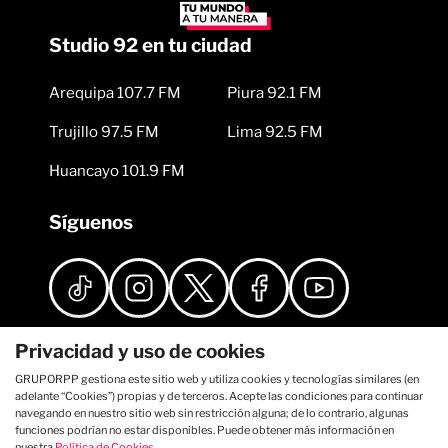
Studio 92 en tu ciudad
Arequipa 107.7 FM
Piura 92.1 FM
Trujillo 97.5 FM
Lima 92.5 FM
Huancayo 101.9 FM
Síguenos
Privacidad y uso de cookies
GRUPORPP gestiona este sitio web y utiliza cookies y tecnologías similares (en
adelante “Cookies”) propias y de terceros. Acepte las condiciones para continuar
navegando en nuestro sitio web sin restricción alguna; de lo contrario, algunas
funciones podrían no estar disponibles. Puede obtener más información en
nuestra
Política de Cookies
.