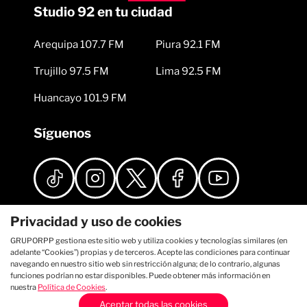
Studio 92 en tu ciudad
Arequipa 107.7 FM
Piura 92.1 FM
Trujillo 97.5 FM
Lima 92.5 FM
Huancayo 101.9 FM
Síguenos
Privacidad y uso de cookies
GRUPORPP gestiona este sitio web y utiliza cookies y tecnologías similares (en
adelante “Cookies”) propias y de terceros. Acepte las condiciones para continuar
navegando en nuestro sitio web sin restricción alguna; de lo contrario, algunas
funciones podrían no estar disponibles. Puede obtener más información en
nuestra
Política de Cookies
.
Aceptar todas las cookies