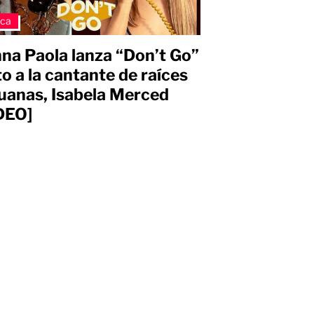
ica
na Paola lanza “Don’t Go”
to a la cantante de raíces
uanas, Isabela Merced
DEO]
s