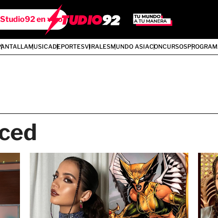
Studio92 en vivo
PANTALLA
MUSICA
DEPORTES
VIRALES
MUNDO ASIA
CONCURSOS
PROGRAM
rced