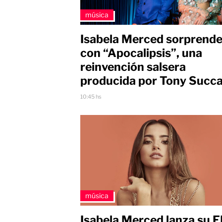
música
Isabela Merced sorprend
con “Apocalipsis”, una
reinvención salsera
producida por Tony Succ
10:45 hs
música
Isabela Merced lanza su 