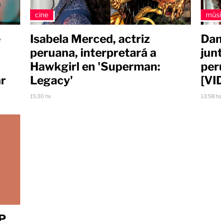
cine
mús
e
Isabela Merced, actriz
Dan
peruana, interpretará a
jun
Hawkgirl en 'Superman:
per
ar
Legacy'
[VI
15:30 hs
13:58 h
EP