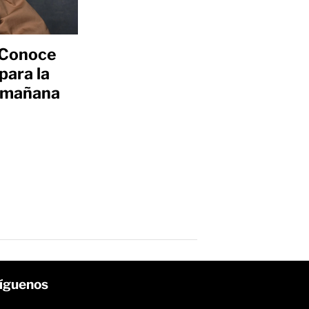
: Conoce
para la
a mañana
íguenos