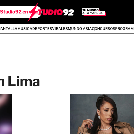
Studio92 en vivo
PANTALLA
MUSICA
DEPORTES
VIRALES
MUNDO ASIA
CONCURSOS
PROGRAM
en Lima