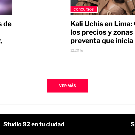
concursos
s de
Kali Uchis en Lima
los precios y zonas 
,
preventa que inici
12:20 hs
VER MÁS
Studio 92 en tu ciudad
S