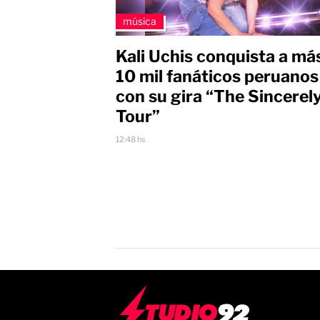
música
Kali Uchis conquista a má
10 mil fanáticos peruanos
con su gira “The Sincerely
Tour”
12:48 hs