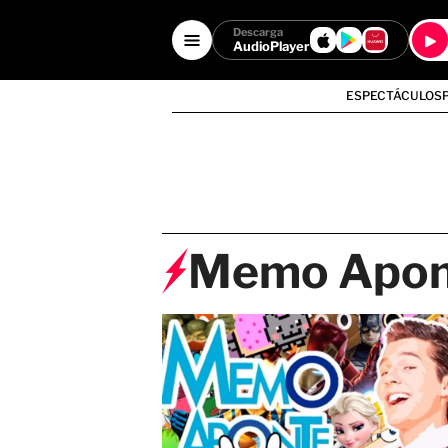
Descarga
AudioPlayer
ESPECTÁCULOS
Memo Apon