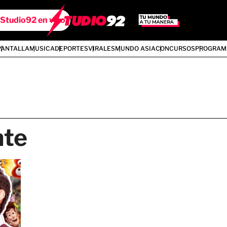
Studio92 en vivo
PANTALLA
MUSICA
DEPORTES
VIRALES
MUNDO ASIA
CONCURSOS
PROGRAM
te