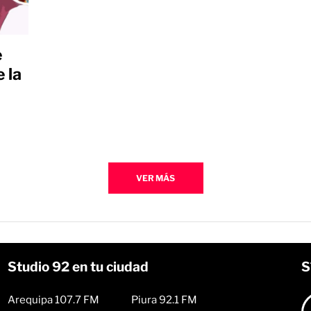
e
 la
VER MÁS
Studio 92 en tu ciudad
S
Arequipa 107.7 FM
Piura 92.1 FM