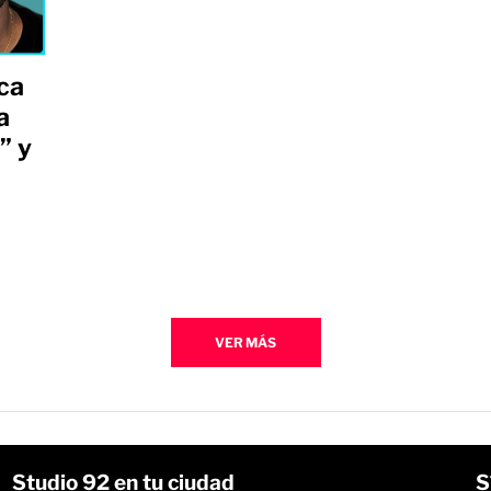
ca
a
” y
VER MÁS
Studio 92 en tu ciudad
S