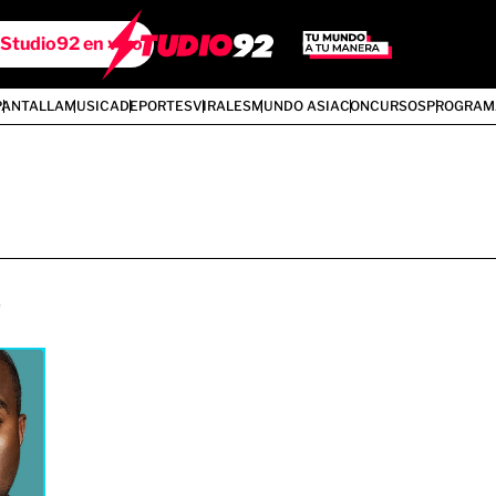
Studio92 en vivo
PANTALLA
MUSICA
DEPORTES
VIRALES
MUNDO ASIA
CONCURSOS
PROGRAM
o