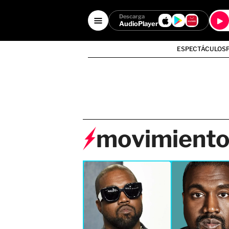
Descarga
AudioPlayer
ESPECTÁCULOS
movimient