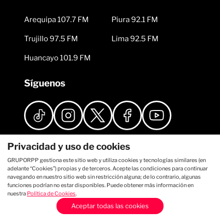
Arequipa 107.7 FM
Piura 92.1 FM
Trujillo 97.5 FM
Lima 92.5 FM
Huancayo 101.9 FM
Síguenos
Privacidad y uso de cookies
GRUPORPP gestiona este sitio web y utiliza cookies y tecnologías similares (en
adelante “Cookies”) propias y de terceros. Acepte las condiciones para continuar
navegando en nuestro sitio web sin restricción alguna; de lo contrario, algunas
funciones podrían no estar disponibles. Puede obtener más información en
nuestra
Política de Cookies
.
Aceptar todas las cookies