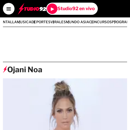
Studio92 en vivo
PANTALLA
MUSICA
DEPORTES
VIRALES
MUNDO ASIA
CONCURSOS
PROGRAM
Ojani Noa