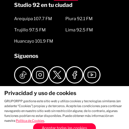
Studio 92 en tu ciudad
Arequipa 107.7 FM
Piura 92.1 FM
Trujillo 97.5 FM
Lima 92.5 FM
Huancayo 101.9 FM
Síguenos
Privacidad y uso de cookies
GRUPORPP gestiona este sitio web y utiliza cookies y tecnologías similares (en
adelante “Cookies”) propias y de terceros. Acepte las condiciones para continuar
navegando en nuestro sitio web sin restricción alguna; de lo contrario, algunas
funciones podrían no estar disponibles. Puede obtener más información en
nuestra
Política de Cookies
.
Aceptar todas las cookies