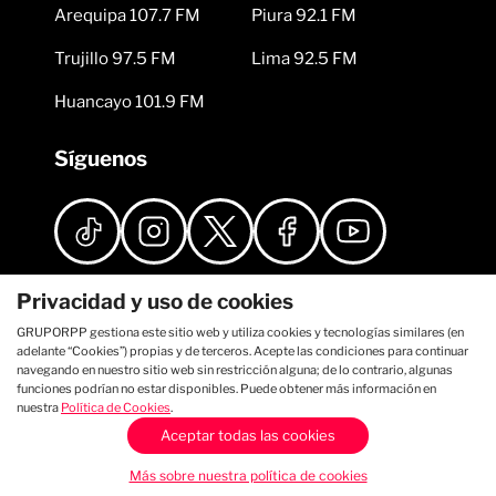
Arequipa 107.7 FM
Piura 92.1 FM
Trujillo 97.5 FM
Lima 92.5 FM
Huancayo 101.9 FM
Síguenos
Privacidad y uso de cookies
GRUPORPP gestiona este sitio web y utiliza cookies y tecnologías similares (en
adelante “Cookies”) propias y de terceros. Acepte las condiciones para continuar
navegando en nuestro sitio web sin restricción alguna; de lo contrario, algunas
funciones podrían no estar disponibles. Puede obtener más información en
nuestra
Política de Cookies
.
Aceptar todas las cookies
Más sobre nuestra política de cookies
Auditado por: Comscore Asociado a: IAB Perú Licenciado por: APDAYC