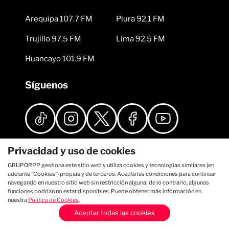
Arequipa 107.7 FM
Piura 92.1 FM
Trujillo 97.5 FM
Lima 92.5 FM
Huancayo 101.9 FM
Síguenos
Privacidad y uso de cookies
GRUPORPP gestiona este sitio web y utiliza cookies y tecnologías similares (en
adelante “Cookies”) propias y de terceros. Acepte las condiciones para continuar
navegando en nuestro sitio web sin restricción alguna; de lo contrario, algunas
funciones podrían no estar disponibles. Puede obtener más información en
nuestra
Política de Cookies
.
Aceptar todas las cookies