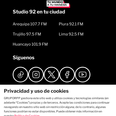
Studio 92 en tu ciudad
Arequipa 107.7 FM
Piura 92.1 FM
Trujillo 97.5 FM
Lima 92.5 FM
Huancayo 101.9 FM
Síguenos
Privacidad y uso de cookies
GRUPORPP gestiona este sitio web y utiliza cookies y tecnologías similares (en
adelante “Cookies”) propias y de terceros. Acepte las condiciones para continuar
navegando en nuestro sitio web sin restricción alguna; de lo contrario, algunas
funciones podrían no estar disponibles. Puede obtener más información en
nuestra
Política de Cookies
.