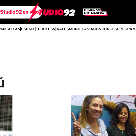
Studio92 en vivo
PANTALLA
MUSICA
DEPORTES
VIRALES
MUNDO ASIA
CONCURSOS
PROGRAM
ú