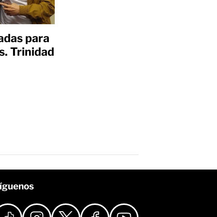
radas para
s. Trinidad
íguenos