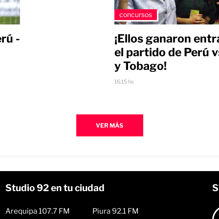
concursos
¡Ellos ganaron ent
rú -
el partido de Perú v
y Tobago!
16:15 hs
VER MÁS
Studio 92 en tu ciudad
S
Arequipa 107.7 FM
Piura 92.1 FM