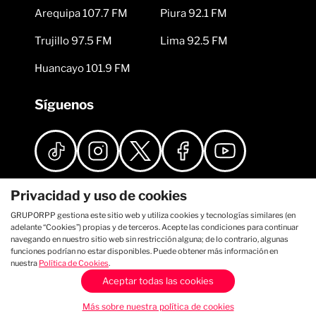
Arequipa 107.7 FM
Piura 92.1 FM
Trujillo 97.5 FM
Lima 92.5 FM
Huancayo 101.9 FM
Síguenos
Privacidad y uso de cookies
GRUPORPP gestiona este sitio web y utiliza cookies y tecnologías similares (en
adelante “Cookies”) propias y de terceros. Acepte las condiciones para continuar
navegando en nuestro sitio web sin restricción alguna; de lo contrario, algunas
funciones podrían no estar disponibles. Puede obtener más información en
nuestra
Política de Cookies
.
Aceptar todas las cookies
Más sobre nuestra política de cookies
Auditado por: Comscore Asociado a: IAB Perú Licenciado por: APDAYC