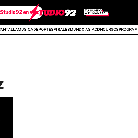
Studio92 en vivo
PANTALLA
MUSICA
DEPORTES
VIRALES
MUNDO ASIA
CONCURSOS
PROGRAM
z