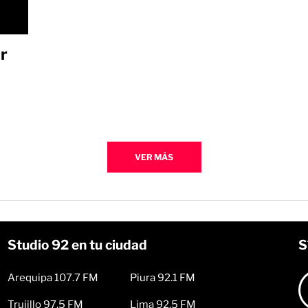
r
VER MÁS
Studio 92 en tu ciudad
S
Arequipa 107.7 FM
Piura 92.1 FM
Trujillo 97.5 FM
Lima 92.5 FM