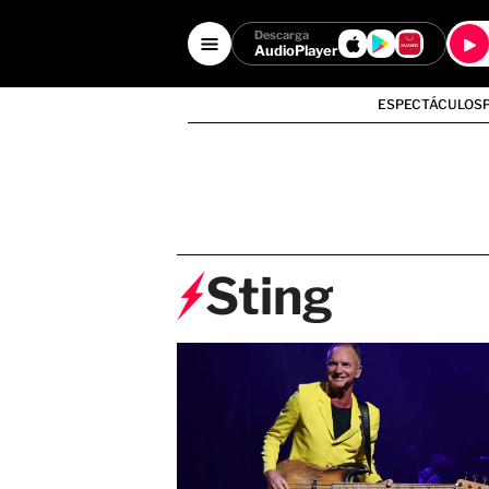
Descarga
AudioPlayer
ESPECTÁCULOS
Sting