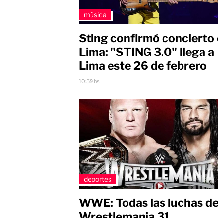
música
Sting confirmó concierto
Lima: "STING 3.0" llega a
Lima este 26 de febrero
10:59 hs
deportes
WWE: Todas las luchas d
Wrestlemania 31