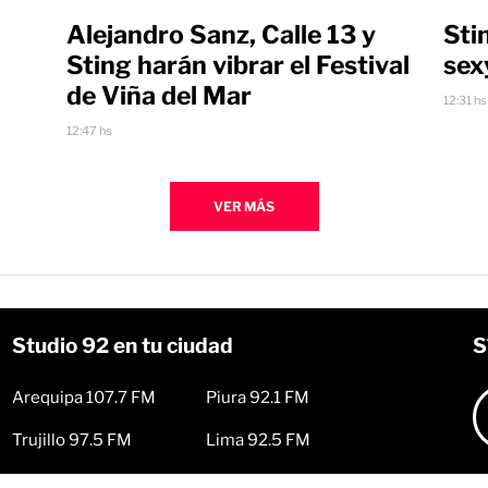
Alejandro Sanz, Calle 13 y
Sti
Sting harán vibrar el Festival
sex
de Viña del Mar
12:31 hs
12:47 hs
VER MÁS
Studio 92 en tu ciudad
S
Arequipa 107.7 FM
Piura 92.1 FM
Trujillo 97.5 FM
Lima 92.5 FM
Huancayo 101.9 FM