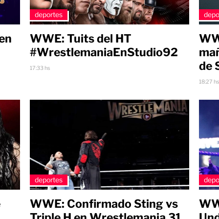
deportes
depo
 en
WWE: Tuits del HT
WWE
#WrestlemaniaEnStudio92
mañ
de 
17:33 hs
18:27 h
deportes
depo
e
WWE: Confirmado Sting vs
WWE
Triple H en Wrestlemania 31
Und