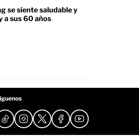
ng se siente saludable y
y a sus 60 años
íguenos