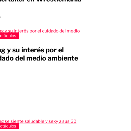
s
ctáculos
ng y su interés por el
dado del medio ambiente
s
ctáculos