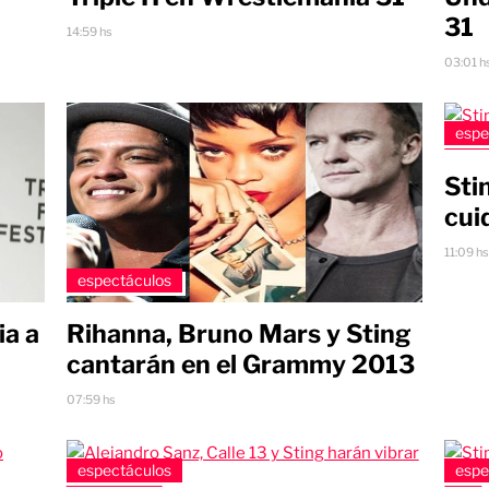
31
14:59 hs
03:01 h
espe
Sti
cui
11:09 h
espectáculos
Rihanna, Bruno Mars y Sting
ia a
cantarán en el Grammy 2013
07:59 hs
espectáculos
espe