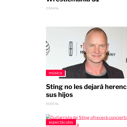
23:04 hs
música
Sting no les dejará herenc
sus hijos
01:00 hs
espectáculos