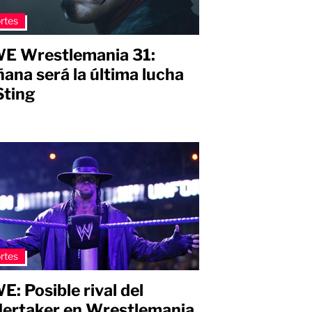
rtes
 Wrestlemania 31:
ana será la última lucha
Sting
s
rtes
: Posible rival del
ertaker en Wrestlemania