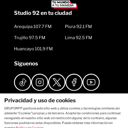
Studio 92 en tu ciudad
Arequipa 107.7 FM
Piura 92.1 FM
Trujillo 97.5 FM
Lima 92.5 FM
Huancayo 101.9 FM
Síguenos
Privacidad y uso de cookies
GRUPORPP gestiona este sitio web y utiliza cookies y tecnologías similares (en
adelante “Cookies”) propias y de terceros. Acepte las condiciones para continuar
navegando en nuestro sitio web sin restricción alguna; de lo contrario, algunas
funciones podrían no estar disponibles. Puede obtener más información en
nuestra
Política de Cookies
.