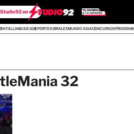
Studio92 en vivo
PANTALLA
MUSICA
DEPORTES
VIRALES
MUNDO ASIA
CONCURSOS
PROGRAM
leMania 32