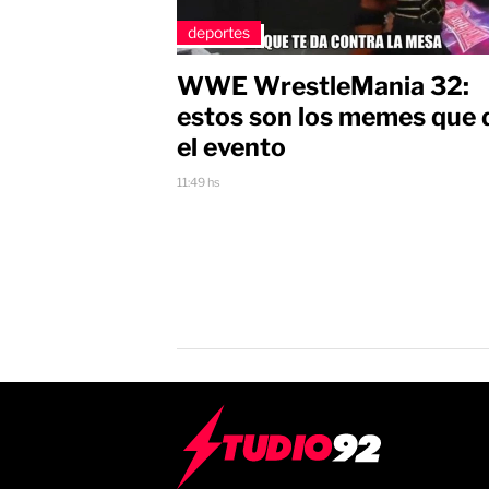
deportes
WWE WrestleMania 32:
estos son los memes que 
el evento
11:49 hs