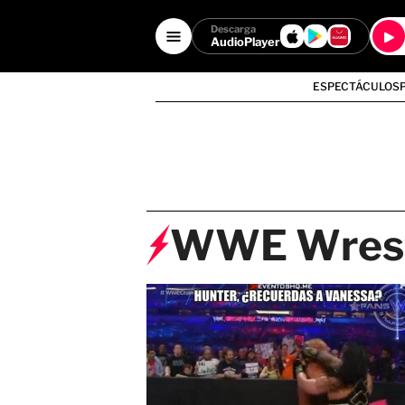
Descarga
AudioPlayer
ESPECTÁCULOS
WWE Wrest